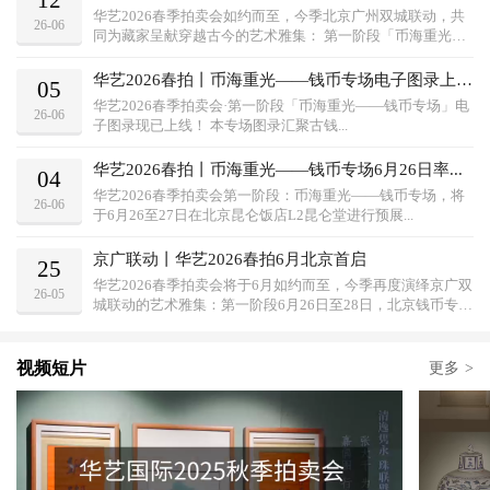
12
华艺2026春季拍卖会如约而至，今季北京广州双城联动，共
26-06
同为藏家呈献穿越古今的艺术雅集： 第一阶段「币海重光—
R...
华艺2026春拍丨币海重光——钱币专场电子图录上线...
05
华艺2026春季拍卖会·第一阶段「币海重光——钱币专场」电
26-06
子图录现已上线！ 本专场图录汇聚古钱...
华艺2026春拍丨币海重光——钱币专场6月26日率...
04
华艺2026春季拍卖会第一阶段：币海重光——钱币专场，将
26-06
于6月26至27日在北京昆仑饭店L2昆仑堂进行预展...
京广联动丨华艺2026春拍6月北京首启
25
华艺2026春季拍卖会将于6月如约而至，今季再度演绎京广双
26-05
城联动的艺术雅集：第一阶段6月26日至28日，北京钱币专场
率先启幕，荟萃...
视频短片
更多
>