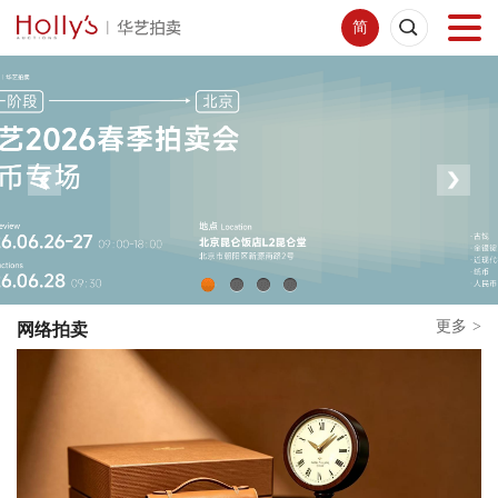
简
首页
拍卖预展
线下拍卖
网络拍卖
1
2
3
4
更多
>
网络拍卖
服务指南
新闻中心
关于我们