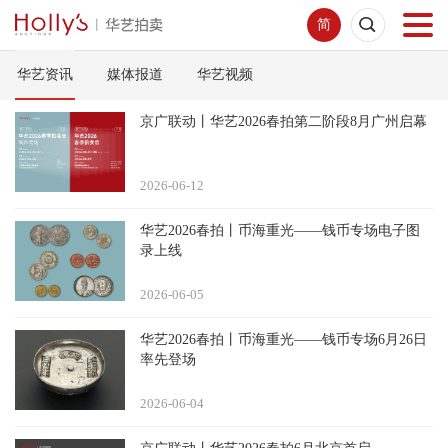
简
华艺资讯
媒体报道
华艺视频
首页
京广联动丨华艺2026春拍第二阶段8月广州启幕
拍卖预展
2026-06
12
线下拍卖
华艺2026春拍丨币海重光——钱币专场电子图
录上线
网络拍卖
2026-06
05
服务指南
华艺2026春拍丨币海重光——钱币专场6月26日
率先登场
新闻中心
2026-06
04
关于我们