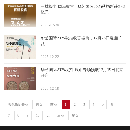
三城接力 圆满收官 | 华艺国际2025秋拍斩获3.63
亿元
2025-12
29
华艺国际2025秋拍收官盛典，12月23日耀启羊
城
2025-12
22
华艺国际2025秋拍·钱币专场预展12月19日北京
开启
2025-12
19
共488条 49页
首页
前页
1
2
3
4
5
6
7
8
9
10
...
后页
尾页