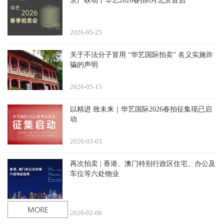
京广联动丨华艺2026春拍6月北京首启
2026-05
25
关于不法分子冒用 “华艺国际拍卖” 名义实施诈
骗的声明
2026-05
15
以精进 致未来｜华艺国际2026春拍征集现已启
动
2026-03
03
再次拍卖 | 香港、澳门特别行政区住宅、办公及
车位等六处物业
2026-02
06