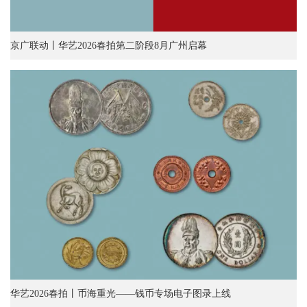
京广联动丨华艺2026春拍第二阶段8月广州启幕
华艺2026春拍丨币海重光——钱币专场电子图录上线