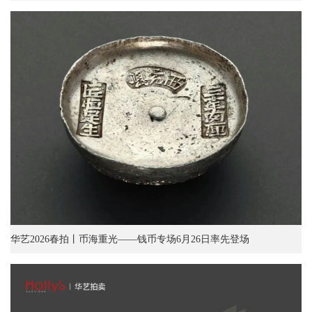
华艺2026春拍丨币海重光——钱币专场6月26日率先登场