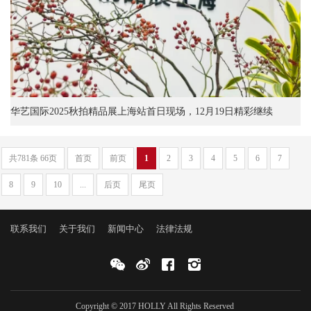
华艺国际2025秋拍精品展上海站首日现场，12月19日精彩继续
共781条 66页
首页
前页
1
2
3
4
5
6
7
8
9
10
...
后页
尾页
联系我们
关于我们
新闻中心
法律法规
Copyright © 2017 HOLLY All Rights Reserved