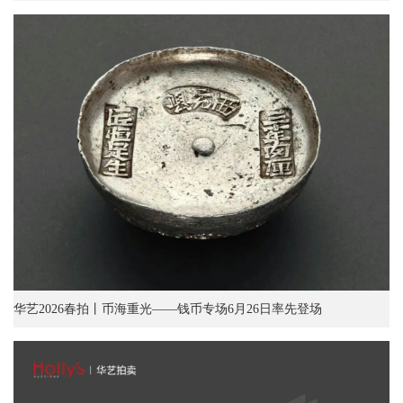
华艺2026春拍丨币海重光——钱币专场6月26日率先登场