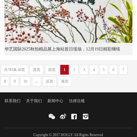
华艺国际2025秋拍精品展上海站首日现场，12月19日精彩继续
共781条 66页
首页
前页
1
2
3
4
5
6
7
8
9
10
...
后页
尾页
联系我们
关于我们
新闻中心
法律法规
Copyright © 2017 HOLLY All Rights Reserved