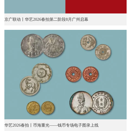
京广联动丨华艺2026春拍第二阶段8月广州启幕
华艺2026春拍丨币海重光——钱币专场电子图录上线