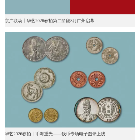
京广联动丨华艺2026春拍第二阶段8月广州启幕
华艺2026春拍丨币海重光——钱币专场电子图录上线