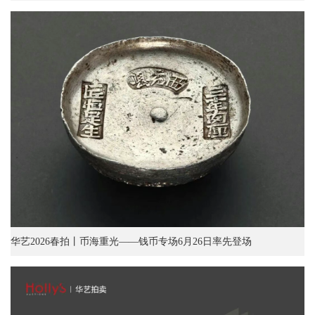
华艺2026春拍丨币海重光——钱币专场6月26日率先登场