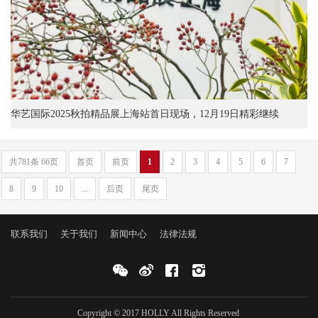
华艺国际2025秋拍精品展上海站首日现场，12月19日精彩继续
共781条 66页
首页
前页
1
2
3
4
5
6
7
8
9
10
...
后页
尾页
联系我们
关于我们
新闻中心
法律法规
Copyright © 2017 HOLLY All Rights Reserved