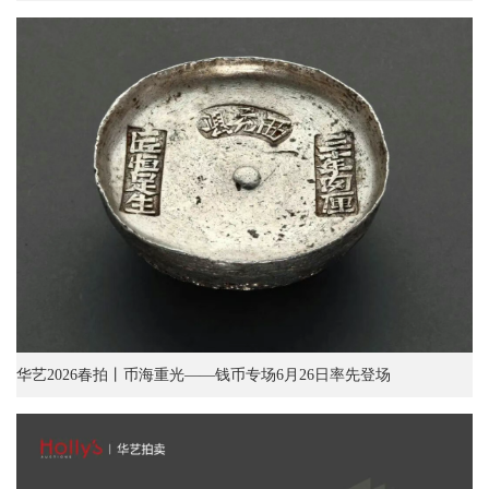
华艺2026春拍丨币海重光——钱币专场6月26日率先登场