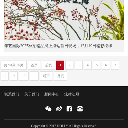
华艺国际2025秋拍精品展上海站首日现场，12月19日精彩继续
共781条 66页
首页
前页
1
2
3
4
5
6
7
8
9
10
...
后页
尾页
联系我们
关于我们
新闻中心
法律法规
Copyright © 2017 HOLLY All Rights Reserved