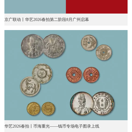
京广联动丨华艺2026春拍第二阶段8月广州启幕
华艺2026春拍丨币海重光——钱币专场电子图录上线