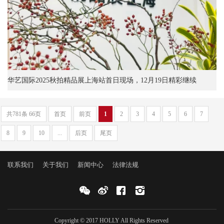
华艺国际2025秋拍精品展上海站首日现场，12月19日精彩继续
共781条 66页
首页
前页
1
2
3
4
5
6
7
8
9
10
...
后页
尾页
联系我们
关于我们
新闻中心
法律法规
Copyright © 2017 HOLLY All Rights Reserved