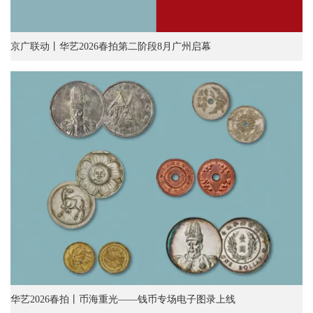
京广联动丨华艺2026春拍第二阶段8月广州启幕
华艺2026春拍丨币海重光——钱币专场电子图录上线