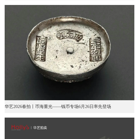
华艺2026春拍丨币海重光——钱币专场6月26日率先登场