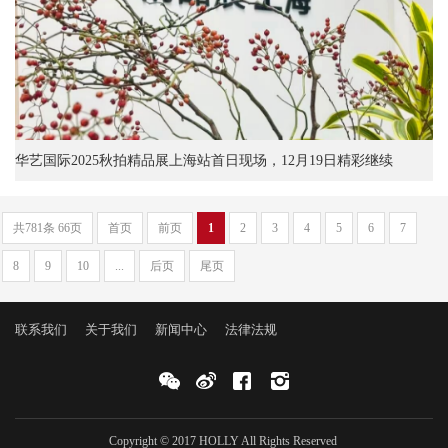
华艺国际2025秋拍精品展上海站首日现场，12月19日精彩继续
共781条 66页
首页
前页
1
2
3
4
5
6
7
8
9
10
...
后页
尾页
联系我们
关于我们
新闻中心
法律法规
Copyright © 2017 HOLLY All Rights Reserved