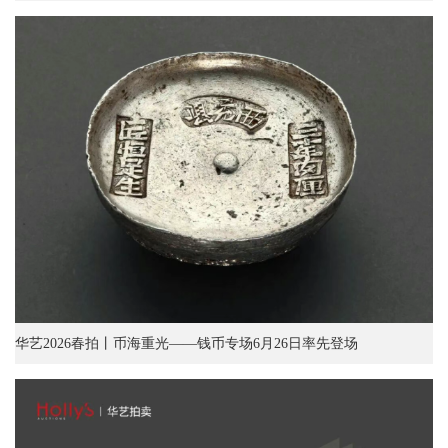
华艺2026春拍丨币海重光——钱币专场6月26日率先登场