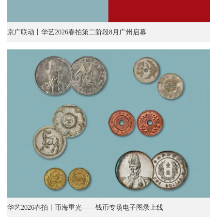
京广联动丨华艺2026春拍第二阶段8月广州启幕
华艺2026春拍丨币海重光——钱币专场电子图录上线