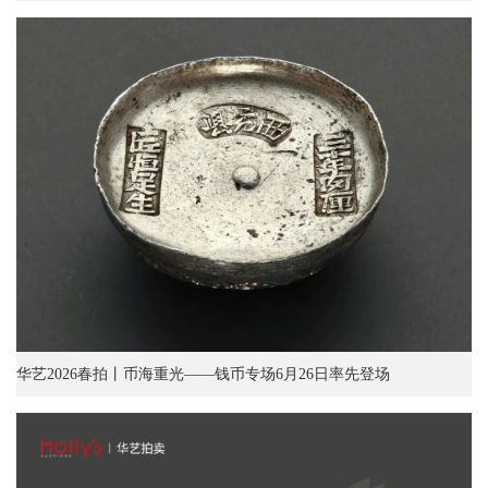
华艺2026春拍丨币海重光——钱币专场6月26日率先登场