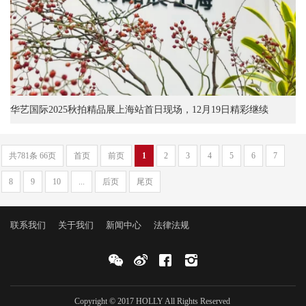
华艺国际2025秋拍精品展上海站首日现场，12月19日精彩继续
共781条 66页
首页
前页
1
2
3
4
5
6
7
8
9
10
...
后页
尾页
联系我们
关于我们
新闻中心
法律法规
Copyright © 2017 HOLLY All Rights Reserved