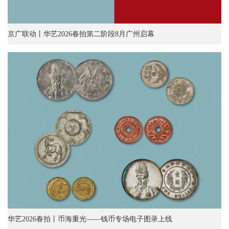
京广联动丨华艺2026春拍第二阶段8月广州启幕
华艺2026春拍丨币海重光——钱币专场电子图录上线