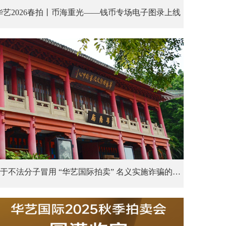
华艺2026春拍丨币海重光——钱币专场电子图录上线
关于不法分子冒用 “华艺国际拍卖” 名义实施诈骗的声明