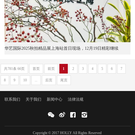
华艺国际2025秋拍精品展上海站首日现场，12月19日精彩继续
共781条 66页
首页
前页
1
2
3
4
5
6
7
8
9
10
...
后页
尾页
联系我们
关于我们
新闻中心
法律法规
Copyright © 2017 HOLLY All Rights Reserved