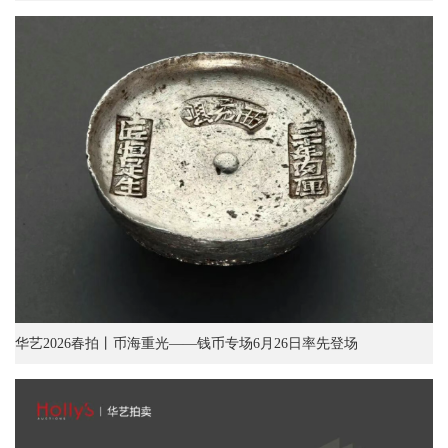
华艺2026春拍丨币海重光——钱币专场6月26日率先登场