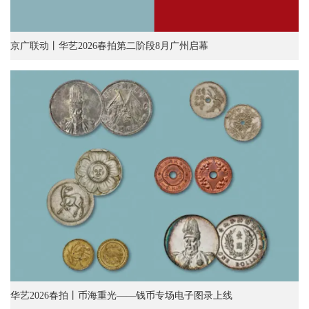
京广联动丨华艺2026春拍第二阶段8月广州启幕
华艺2026春拍丨币海重光——钱币专场电子图录上线