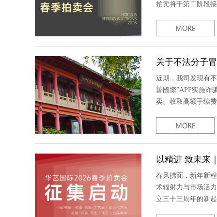
拍卖将于第二阶段接力
关于不法分子冒
近期，我司发现有不
兿‌國際”APP实
卖、收取高额手续费
以精进 致未来
春风拂面，新年新程
术辐射力与市场活力
立三十三周年的新起点