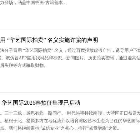
登场，涵盖中国书画·古籍善本...
用 “华艺国际拍卖” 名义实施诈骗的声明
法分子冒用 “华艺国际拍卖” 名义，通过百度投放虚假广告，诱导用户下
施诈骗。该仿冒APP盗用我司品牌标识、新闻图片、历史拍卖资讯，通过虚高
后失联等方式骗取财物。
｜华艺国际2026春拍征集现已启动
。三十三载，感恩有您一路同行。 时代热望持续南倾，大湾区正日益迸
。植根于此、凝聚多方在地优势并以培育湾区艺术生态为己任的华艺国际
。我们将继续秉持“诚信专业”之初心，推行“减量增质”之策...