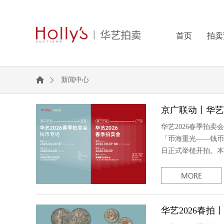
首页
拍卖
新闻中心
京广联动丨华艺
华艺2026春季拍
「币海重光——钱币
日正式举槌开拍。本
华艺2026春