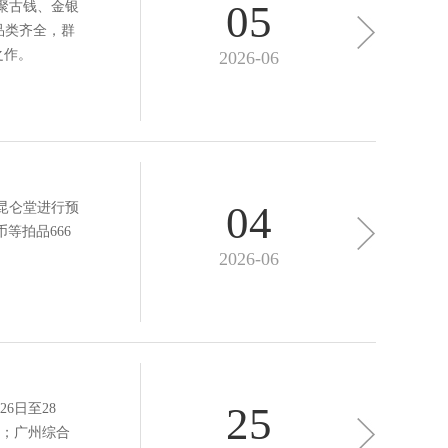
05
汇聚古钱、金银
品类齐全，群
之作。
2026-06
04
2昆仑堂进行预
等拍品666
2026-06
25
6日至28
；广州综合