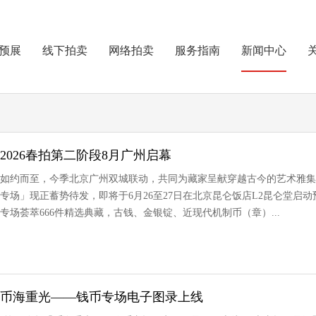
预展
线下拍卖
网络拍卖
服务指南
新闻中心
2026春拍第二阶段8月广州启幕
卖会如约而至，今季北京广州双城联动，共同为藏家呈献穿越古今的艺术雅集
专场」现正蓄势待发，即将于6月26至27日在北京昆仑饭店L2昆仑堂启动预
专场荟萃666件精选典藏，古钱、金银锭、近现代机制币（章）...
拍丨币海重光——钱币专场电子图录上线