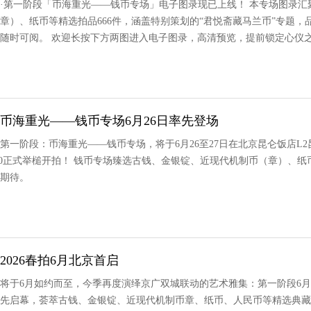
卖会·第一阶段「币海重光——钱币专场」电子图录现已上线！ 本专场图录
章）、纸币等精选拍品666件，涵盖特别策划的“君悦斋藏马兰币”专题，
随时可阅。 欢迎长按下方两图进入电子图录，高清预览，提前锁定心仪
丨币海重光——钱币专场6月26日率先登场
会第一阶段：币海重光——钱币专场，将于6月26至27日在北京昆仑饭店L
:30正式举槌开拍！ 钱币专场臻选古钱、金银锭、近现代机制币（章）、纸币
期待。
026春拍6月北京首启
会将于6月如约而至，今季再度演绎京广双城联动的艺术雅集：第一阶段6月2
先启幕，荟萃古钱、金银锭、近现代机制币章、纸币、人民币等精选典藏