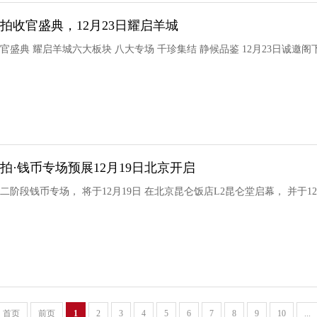
秋拍收官盛典，12月23日耀启羊城
收官盛典 耀启羊城六大板块 八大专场 千珍集结 静候品鉴 12月23日诚邀
秋拍·钱币专场预展12月19日北京开启
第二阶段钱币专场， 将于12月19日 在北京昆仑饭店L2昆仑堂启幕， 并于12
首页
前页
1
2
3
4
5
6
7
8
9
10
...