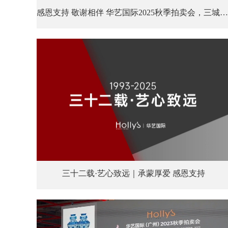
感恩支持 敬谢相伴 华艺国际2025秋季拍卖会，三城接力，圆满收官
三十二载·艺心致远｜承蒙厚爱 感恩支持