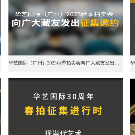
华艺国际（广州）2023秋季拍卖会向广大藏友发出征集邀约。四海寻珍，漫漫征途，盼与您相聚！