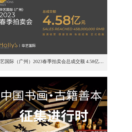
华艺国际（广州）2023春季拍卖会总成交额 4.58亿元。圆满收官，感恩支持，秋拍征集，正式启航！