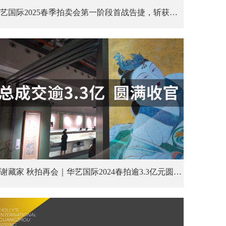
华艺国际2025春季拍卖会第一阶段首战告捷，斩获近3.16亿元佳绩！ 第二阶段当代艺术专场、钱币专场即将起航，敬请持续关注。
致谢藏家 秋拍再会｜华艺国际2024春拍逾3.3亿元圆满收官