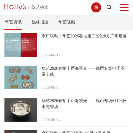
简
华艺资讯
媒体报道
华艺视频
首页
京广联动丨华艺2026春拍第二阶段8月广州启幕
拍卖预展
2026-06
12
线下拍卖
华艺2026春拍丨币海重光——钱币专场电子图
录上线
网络拍卖
2026-06
05
服务指南
华艺2026春拍丨币海重光——钱币专场6月26日
率先登场
新闻中心
2026-06
04
关于我们