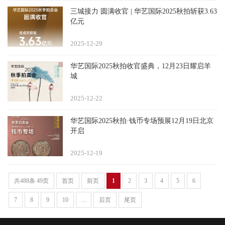
三城接力 圆满收官 | 华艺国际2025秋拍斩获3.63
亿元
2025-12
29
华艺国际2025秋拍收官盛典，12月23日耀启羊
城
2025-12
22
华艺国际2025秋拍·钱币专场预展12月19日北京
开启
2025-12
19
共488条 49页
首页
前页
1
2
3
4
5
6
7
8
9
10
...
后页
尾页