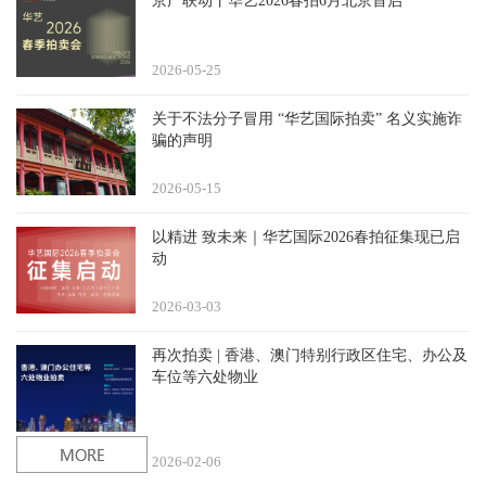
京广联动丨华艺2026春拍6月北京首启
2026-05
25
关于不法分子冒用 “华艺国际拍卖” 名义实施诈
骗的声明
2026-05
15
以精进 致未来｜华艺国际2026春拍征集现已启
动
2026-03
03
再次拍卖 | 香港、澳门特别行政区住宅、办公及
车位等六处物业
2026-02
06