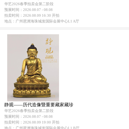
华艺2026春季拍卖会第二阶段
预展时间：2026.08.07 - 08.08
拍卖时间：2026.08.09 16:30 开拍
地点：广州琶洲海珠城发国际会展中心L1 A厅
静观——历代造像暨重要藏家藏珍
华艺2026春季拍卖会第二阶段
预展时间：2026.08.07 - 08.08
拍卖时间：2026.08.09 19:00 开拍
地点：广州琶洲海珠城发国际会展中心L1 B厅