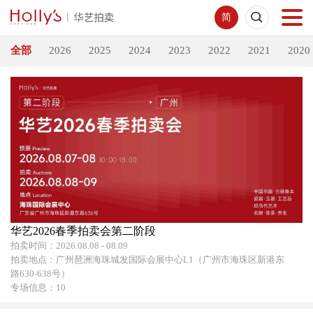
简
全部
2026
2025
2024
2023
2022
2021
2020
首页
拍卖预展
线下拍卖
网络拍卖
服务指南
华艺2026春季拍卖会第二阶段
拍卖时间：2026.08.08 - 08.09
拍卖地点：广州琶洲海珠城发国际会展中心L1（广州市海珠区新港东
新闻中心
路630-638号）
专场信息：10
关于我们