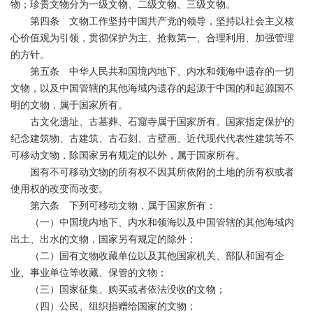
物；珍贵文物分为一级文物、二级文物、三级文物。
第四条 文物工作坚持中国共产党的领导，坚持以社会主义核
心价值观为引领，贯彻保护为主、抢救第一、合理利用、加强管理
的方针。
第五条 中华人民共和国境内地下、内水和领海中遗存的一切
文物，以及中国管辖的其他海域内遗存的起源于中国的和起源国不
明的文物，属于国家所有。
古文化遗址、古墓葬、石窟寺属于国家所有。国家指定保护的
纪念建筑物、古建筑、古石刻、古壁画、近代现代代表性建筑等不
可移动文物，除国家另有规定的以外，属于国家所有。
国有不可移动文物的所有权不因其所依附的土地的所有权或者
使用权的改变而改变。
第六条 下列可移动文物，属于国家所有：
（一）中国境内地下、内水和领海以及中国管辖的其他海域内
出土、出水的文物，国家另有规定的除外；
（二）国有文物收藏单位以及其他国家机关、部队和国有企
业、事业单位等收藏、保管的文物；
（三）国家征集、购买或者依法没收的文物；
（四）公民、组织捐赠给国家的文物；