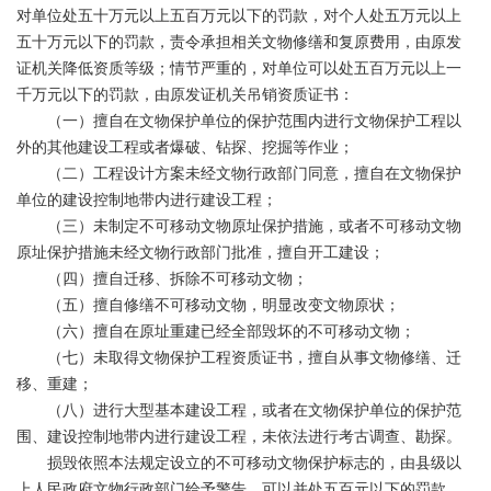
对单位处五十万元以上五百万元以下的罚款，对个人处五万元以上
五十万元以下的罚款，责令承担相关文物修缮和复原费用，由原发
证机关降低资质等级；情节严重的，对单位可以处五百万元以上一
千万元以下的罚款，由原发证机关吊销资质证书：
（一）擅自在文物保护单位的保护范围内进行文物保护工程以
外的其他建设工程或者爆破、钻探、挖掘等作业；
（二）工程设计方案未经文物行政部门同意，擅自在文物保护
单位的建设控制地带内进行建设工程；
（三）未制定不可移动文物原址保护措施，或者不可移动文物
原址保护措施未经文物行政部门批准，擅自开工建设；
（四）擅自迁移、拆除不可移动文物；
（五）擅自修缮不可移动文物，明显改变文物原状；
（六）擅自在原址重建已经全部毁坏的不可移动文物；
（七）未取得文物保护工程资质证书，擅自从事文物修缮、迁
移、重建；
（八）进行大型基本建设工程，或者在文物保护单位的保护范
围、建设控制地带内进行建设工程，未依法进行考古调查、勘探。
损毁依照本法规定设立的不可移动文物保护标志的，由县级以
上人民政府文物行政部门给予警告，可以并处五百元以下的罚款。