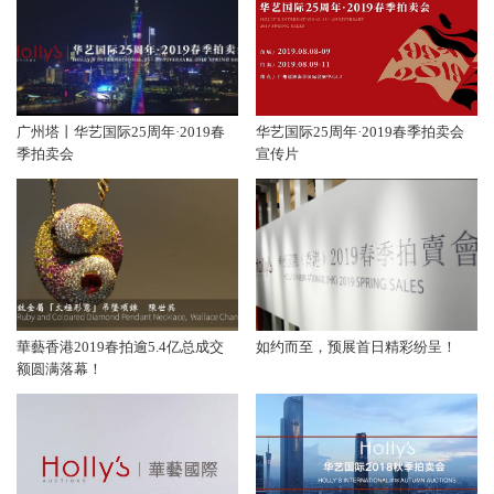
广州塔丨华艺国际25周年·2019春
华艺国际25周年·2019春季拍卖会
季拍卖会
宣传片
華藝香港2019春拍逾5.4亿总成交
如约而至，预展首日精彩纷呈！
额圆满落幕！