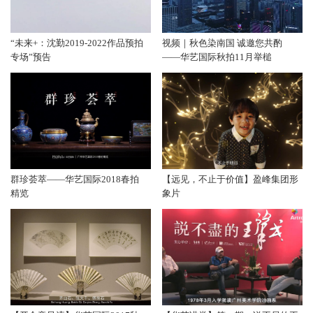
“未来+：沈勤2019-2022作品预拍
视频｜秋色染南国 诚邀您共酌
专场”预告
——华艺国际秋拍11月举槌
群珍荟萃——华艺国际2018春拍
【远见，不止于价值】盈峰集团形
精览
象片