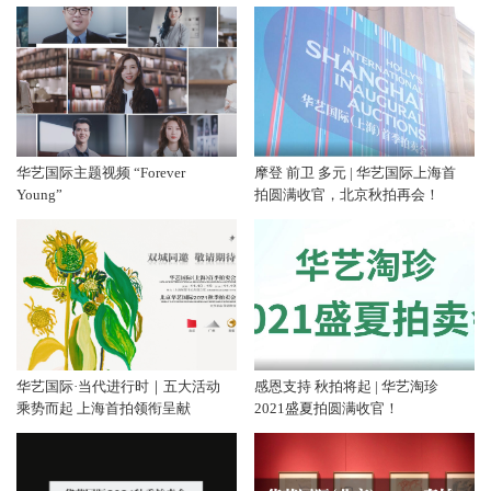
华艺国际主题视频 “Forever
摩登 前卫 多元 | 华艺国际上海首
Young”
拍圆满收官，北京秋拍再会！
华艺国际·当代进行时｜五大活动
感恩支持 秋拍将起 | 华艺淘珍
乘势而起 上海首拍领衔呈献
2021盛夏拍圆满收官！