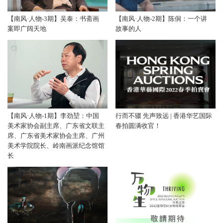
【南风·人物-3期】吴泰：书斋画
【南风·人物-2期】陈侗：一个讲
案即广阔天地
故事的人
【南风·人物-1期】李劲堃：中国
行而不辍 先声致远 | 香港华艺国际
美术家协会副主席、广东省文联主
春拍圆满收官！
席、广东省美术家协会主席、广州
美术学院院长、岭南画派纪念馆馆
长