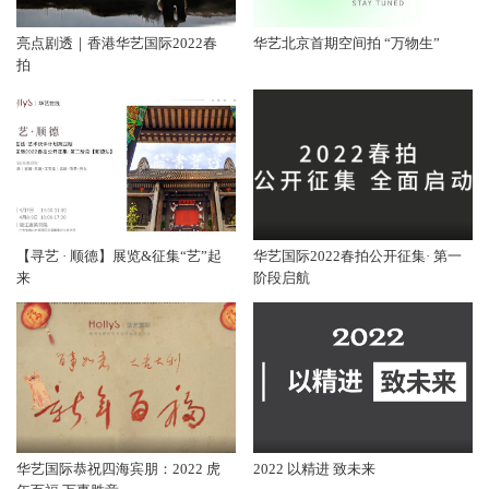
亮点剧透｜香港华艺国际2022春
华艺北京首期空间拍 “万物生”
拍
【寻艺 · 顺德】展览&征集“艺”起
华艺国际2022春拍公开征集· 第一
来
阶段启航
华艺国际恭祝四海宾朋：2022 虎
2022 以精进 致未来