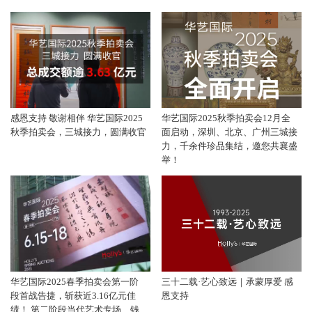
感恩支持 敬谢相伴 华艺国际2025
华艺国际2025秋季拍卖会12月全
秋季拍卖会，三城接力，圆满收官
面启动，深圳、北京、广州三城接
力，千余件珍品集结，邀您共襄盛
举！
华艺国际2025春季拍卖会第一阶
三十二载·艺心致远｜承蒙厚爱 感
段首战告捷，斩获近3.16亿元佳
恩支持
绩！ 第二阶段当代艺术专场、钱