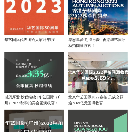
华艺国际代表团给大家拜年啦!
感恩厚爱 期待再聚 | 香港华艺国际
秋拍圆满收官！
感恩厚爱 秋程继续 | 华艺国际（广
北京华艺国际2022春拍 总成交额
州）2022秋季拍卖会圆满收官！
逾 5.69亿元圆满收官