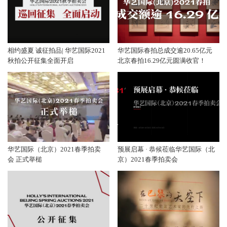
相约盛夏 诚征拍品| 华艺国际2021
华艺国际春拍总成交逾20.65亿元
秋拍公开征集全面开启
北京春拍16.29亿元圆满收官！
华艺国际（北京）2021春季拍卖
预展启幕 · 恭候莅临华艺国际（北
会 正式举槌
京）2021春季拍卖会