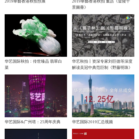
2019華藝香港秋拍預展
2019華藝香港秋拍 董誥《金陵十
景圖冊》
华艺国际秋拍：传世臻品 翡翠白
华艺秋拍丨资深专家刘巨德等深度
菜
解读吴冠中典范巨制《野藤明珠》
华艺国际&广州塔：25周年庆典
华艺国际2019汇总视频