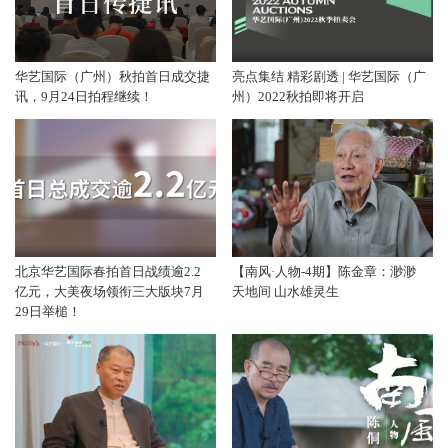
华艺国际（广州）秋拍首日成交捷
亮点集结 精彩剧透 | 华艺国际（广
讯，9月24日拍程继续！
州）2022秋拍即将开启
北京华艺国际春拍首日战绩逾2.2
【南风·人物-4期】陈金章：渺渺
亿元，大美夜场领衔三大版块7月
天地间 山水雄灵生
29日举槌！