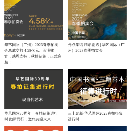
华艺国际（广州）2023春季拍卖
亮点集结 精彩剧透 | 华艺国际（广
会总成交额 4.58亿元。圆满收
州）2023春季拍卖会
官，感恩支持，秋拍征集，正式启
航！
华艺国际30周年｜春拍征集进行
三十励新·华艺国际2023春拍征集
时 励新而行，邀您共迎未来
进行时