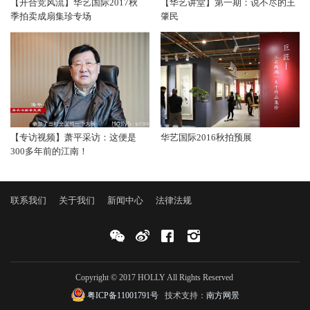
【开合竞风流】华艺国际2017秋
【华艺讲堂】第一期：说不尽的王
季拍卖成扇集珍专场
肇民
【专访视频】萧平采访：这便是
华艺国际2016秋拍预展
300多年前的江南！
联系我们
关于我们
新闻中心
法律法规
Copyright © 2017 HOLLY All Rights Reserved
粤ICP备11001791号
技术支持：
南方网景