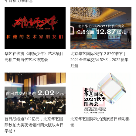
年百福 万事胜意
华艺在线携《雄狮少年》艺术项目
北京华艺国际秋拍12.87亿收官 |
亮相广州当代艺术博览会
2021全年成交34.52亿，2022征集
启航
首日战绩逾2.02亿元，北京华艺国
北京华艺国际秋拍预展首日精彩集
际秋拍大美夜场领衔四大版块今日
锦
举槌！