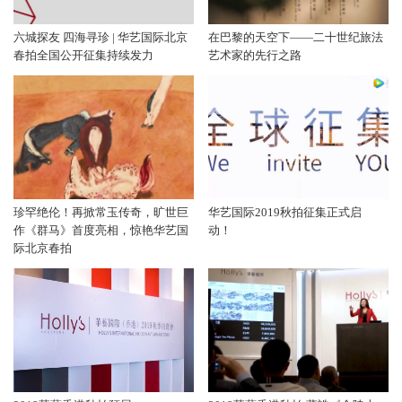
六城探友 四海寻珍 | 华艺国际北京
在巴黎的天空下——二十世纪旅法
春拍全国公开征集持续发力
艺术家的先行之路
珍罕绝伦！再掀常玉传奇，旷世巨
华艺国际2019秋拍征集正式启
作《群马》首度亮相，惊艳华艺国
动！
际北京春拍