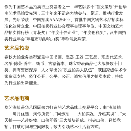
作为中国艺术品拍卖行业奠基者之一，华艺以多个“首次策划”开创华
南艺术品拍卖先河，三十年来不遗余力地参与、见证、推动行业发
展。先后荣获：中国拍卖AAA级企业、首批中国文物艺术品拍卖标
准化达标企业、中国拍卖行业协会理事会理事单位、中国文物艺术
品拍卖排行榜（青花奖）“年度十佳企业”、“年度创税奖”，及中国拍
卖行业年会“年度市场影响力奖”等称号及殊荣。
艺术品拍卖
春秋大拍业务类型涵盖中国书画、瓷器·玉器·工艺品、现当代艺术、
名酿·陈茶·养生、钱币、古籍善本、珠宝钟表尚品七大版块数十门
类。拥有资历深厚、人才辈出的“职业拍卖人队伍”，获国家级学术专
家资源支持。坚守公开、公平、公正、诚实信用之拍卖本质，持续
为行业输出新能量。
艺术品电商
华艺淘珍是华艺国际倾力打造的艺术品线上交易平台，由“淘珍拍
——每月优选、淘你所爱”，“同步拍——大拍实况、身临其境”，“天
天拍——艺趣好物、出价即得”三大版块组成。指尖出价、轻松竞
拍，打破时间与空间限制，致力引领艺术生活新方式。