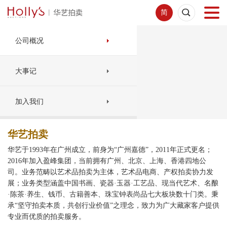
简
首页
公司概况
拍卖预展
大事记
线下拍卖
加入我们
网络拍卖
华艺拍卖
华艺于1993年在广州成立，前身为“广州嘉德”，2011年正式更名；
服务指南
2016年加入盈峰集团，当前拥有广州、北京、上海、香港四地公
司。业务范畴以艺术品拍卖为主体，艺术品电商、产权拍卖协力发
展；业务类型涵盖中国书画、瓷器·玉器·工艺品、现当代艺术、名酿
新闻中心
·陈茶·养生、钱币、古籍善本、珠宝钟表尚品七大板块数十门类。秉
承“坚守拍卖本质，共创行业价值”之理念，致力为广大藏家客户提供
专业而优质的拍卖服务。
关于我们