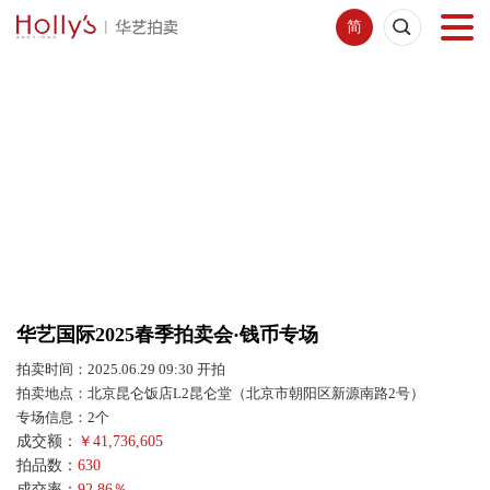
简
首页
拍卖预展
线下拍卖
网络拍卖
华艺国际2025春季拍卖会·钱币专场
服务指南
拍卖时间：2025.06.29 09:30 开拍
拍卖地点：北京昆仑饭店L2昆仑堂（北京市朝阳区新源南路2号）
新闻中心
专场信息：2个
成交额：
￥
41,736,605
拍品数：
630
关于我们
成交率：
92.86％