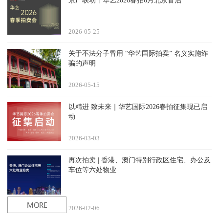
京广联动丨华艺2026春拍6月北京首启
2026-05
25
关于不法分子冒用 “华艺国际拍卖” 名义实施诈
骗的声明
2026-05
15
以精进 致未来｜华艺国际2026春拍征集现已启
动
2026-03
03
再次拍卖 | 香港、澳门特别行政区住宅、办公及
车位等六处物业
2026-02
06