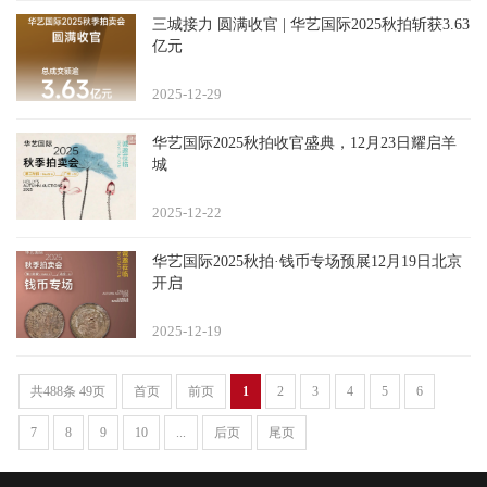
三城接力 圆满收官 | 华艺国际2025秋拍斩获3.63
亿元
2025-12
29
华艺国际2025秋拍收官盛典，12月23日耀启羊
城
2025-12
22
华艺国际2025秋拍·钱币专场预展12月19日北京
开启
2025-12
19
共488条 49页
首页
前页
1
2
3
4
5
6
7
8
9
10
...
后页
尾页