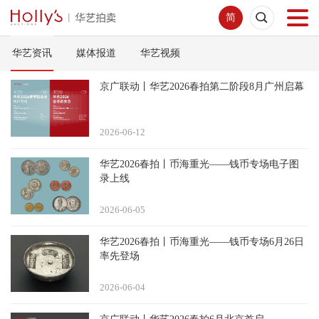
简
华艺资讯
媒体报道
华艺视频
首页
京广联动丨华艺2026春拍第二阶段8月广州启幕
拍卖预展
2026-06
12
线下拍卖
华艺2026春拍丨币海重光——钱币专场电子图
录上线
网络拍卖
2026-06
05
服务指南
华艺2026春拍丨币海重光——钱币专场6月26日
率先登场
新闻中心
2026-06
04
关于我们