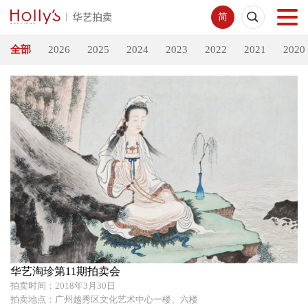
简
全部
2026
2025
2024
2023
2022
2021
2020
首页
拍卖预展
线下拍卖
网络拍卖
服务指南
新闻中心
华艺淘珍第11期拍卖会
拍卖时间：2018年3月30日
关于我们
拍卖地点：广州越秀区文化艺术中心一楼、六楼