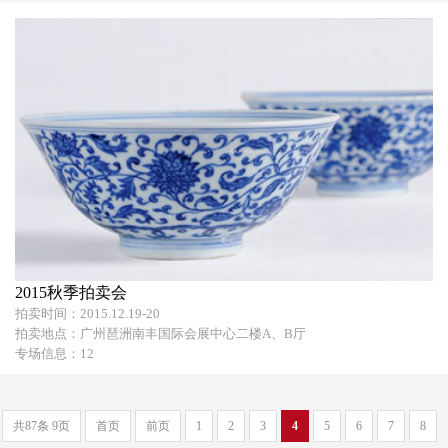
2015秋季拍卖会
拍卖时间：2015.12.19-20
拍卖地点：广州琶洲南丰国际会展中心二楼A、B厅
专场信息：12
共87条 9页
首页
前页
1
2
3
4
5
6
7
8