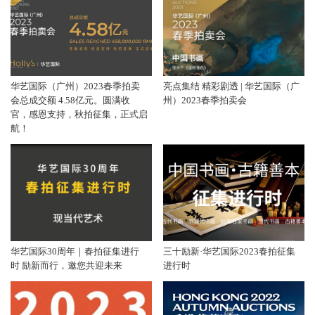
华艺国际（广州）2023春季拍卖
亮点集结 精彩剧透 | 华艺国际（广
会总成交额 4.58亿元。圆满收
州）2023春季拍卖会
官，感恩支持，秋拍征集，正式启
航！
华艺国际30周年｜春拍征集进行
三十励新·华艺国际2023春拍征集
时 励新而行，邀您共迎未来
进行时