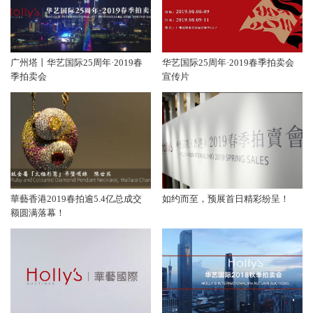
广州塔丨华艺国际25周年·2019春
华艺国际25周年·2019春季拍卖会
季拍卖会
宣传片
華藝香港2019春拍逾5.4亿总成交
如约而至，预展首日精彩纷呈！
额圆满落幕！