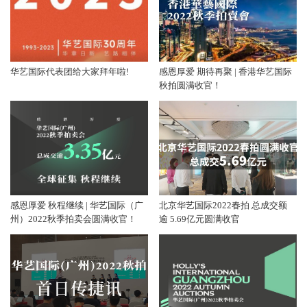
华艺国际代表团给大家拜年啦!
感恩厚爱 期待再聚 | 香港华艺国际
秋拍圆满收官！
感恩厚爱 秋程继续 | 华艺国际（广
北京华艺国际2022春拍 总成交额
州）2022秋季拍卖会圆满收官！
逾 5.69亿元圆满收官