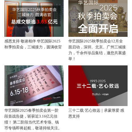
感恩支持 敬谢相伴 华艺国际2025
华艺国际2025秋季拍卖会12月全
秋季拍卖会，三城接力，圆满收官
面启动，深圳、北京、广州三城接
力，千余件珍品集结，邀您共襄盛
举！
华艺国际2025春季拍卖会第一阶
三十二载·艺心致远｜承蒙厚爱 感
段首战告捷，斩获近3.16亿元佳
恩支持
绩！ 第二阶段当代艺术专场、钱
币专场即将起航，敬请持续关注。