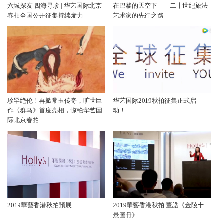
六城探友 四海寻珍 | 华艺国际北京
在巴黎的天空下——二十世纪旅法
春拍全国公开征集持续发力
艺术家的先行之路
珍罕绝伦！再掀常玉传奇，旷世巨
华艺国际2019秋拍征集正式启
作《群马》首度亮相，惊艳华艺国
动！
际北京春拍
2019華藝香港秋拍預展
2019華藝香港秋拍 董誥《金陵十
景圖冊》