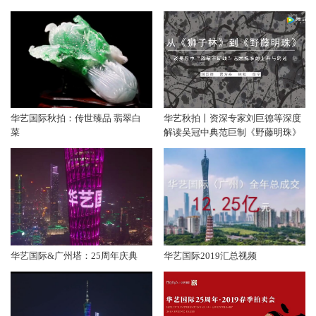
华艺国际秋拍：传世臻品 翡翠白
华艺秋拍丨资深专家刘巨德等深度
菜
解读吴冠中典范巨制《野藤明珠》
华艺国际&广州塔：25周年庆典
华艺国际2019汇总视频