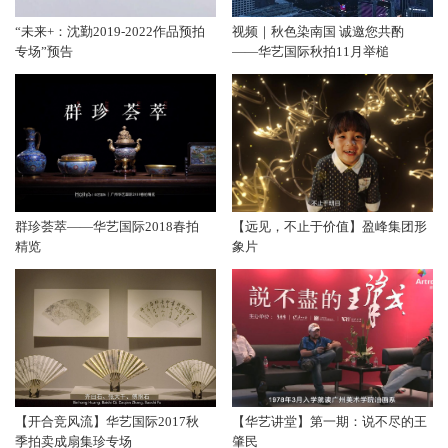
“未来+：沈勤2019-2022作品预拍
视频｜秋色染南国 诚邀您共酌
专场”预告
——华艺国际秋拍11月举槌
群珍荟萃——华艺国际2018春拍
【远见，不止于价值】盈峰集团形
精览
象片
【开合竞风流】华艺国际2017秋
【华艺讲堂】第一期：说不尽的王
季拍卖成扇集珍专场
肇民