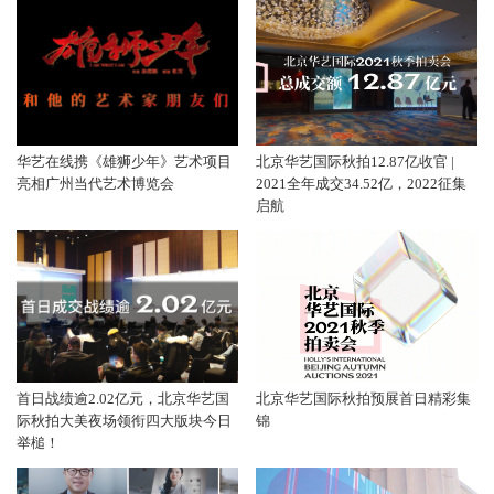
华艺在线携《雄狮少年》艺术项目
北京华艺国际秋拍12.87亿收官 |
亮相广州当代艺术博览会
2021全年成交34.52亿，2022征集
启航
首日战绩逾2.02亿元，北京华艺国
北京华艺国际秋拍预展首日精彩集
际秋拍大美夜场领衔四大版块今日
锦
举槌！