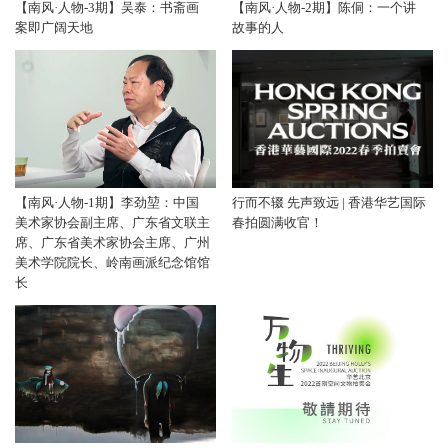
【南风·人物-3期】吴泰：书斋画
【南风·人物-2期】陈侗：一个讲
案即广阔天地
故事的人
【南风·人物-1期】李劲堃：中国
行而不辍 先声致远 | 香港华艺国际
美术家协会副主席、广东省文联主
春拍圆满收官！
席、广东省美术家协会主席、广州
美术学院院长、岭南画派纪念馆馆
长