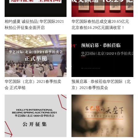
相约盛夏 诚征拍品| 华艺国际2021
华艺国际春拍总成交逾20.65亿元
秋拍公开征集全面开启
北京春拍16.29亿元圆满收官！
华艺国际（北京）2021春季拍卖
预展启幕 · 恭候莅临华艺国际（北
会 正式举槌
京）2021春季拍卖会