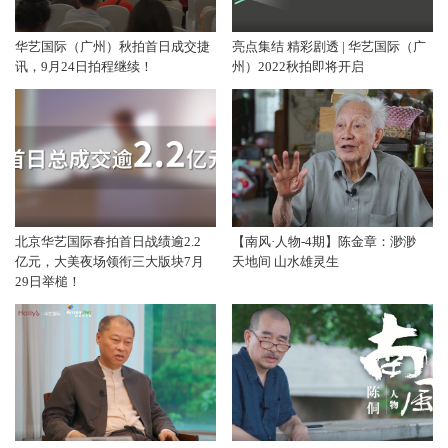
华艺国际（广州）秋拍首日成交捷
亮点集结 精彩剧透 | 华艺国际（广
讯，9月24日拍程继续！
州）2022秋拍即将开启
北京华艺国际春拍首日战绩逾2.2
【南风·人物-4期】陈金章：渺渺
亿元，大美夜场领衔三大版块7月
天地间 山水雄灵生
29日举槌！