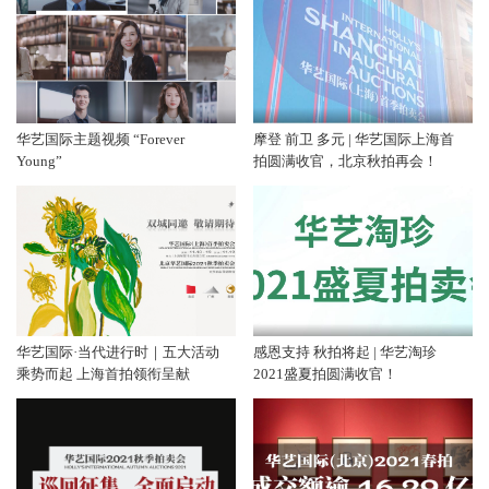
华艺国际主题视频 “Forever
摩登 前卫 多元 | 华艺国际上海首
Young”
拍圆满收官，北京秋拍再会！
华艺国际·当代进行时｜五大活动
感恩支持 秋拍将起 | 华艺淘珍
乘势而起 上海首拍领衔呈献
2021盛夏拍圆满收官！