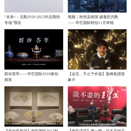
“未来+：沈勤2019-2022作品预拍
视频｜秋色染南国 诚邀您共酌
专场”预告
——华艺国际秋拍11月举槌
群珍荟萃——华艺国际2018春拍
【远见，不止于价值】盈峰集团形
精览
象片
【开合竞风流】华艺国际2017秋
【华艺讲堂】第一期：说不尽的王