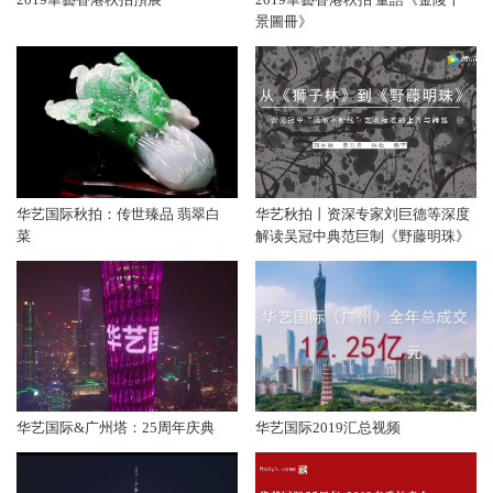
景圖冊》
华艺国际秋拍：传世臻品 翡翠白
华艺秋拍丨资深专家刘巨德等深度
菜
解读吴冠中典范巨制《野藤明珠》
华艺国际&广州塔：25周年庆典
华艺国际2019汇总视频