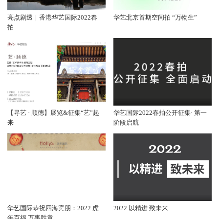
亮点剧透｜香港华艺国际2022春
华艺北京首期空间拍 “万物生”
拍
【寻艺 · 顺德】展览&征集“艺”起
华艺国际2022春拍公开征集· 第一
来
阶段启航
华艺国际恭祝四海宾朋：2022 虎
2022 以精进 致未来
年百福 万事胜意