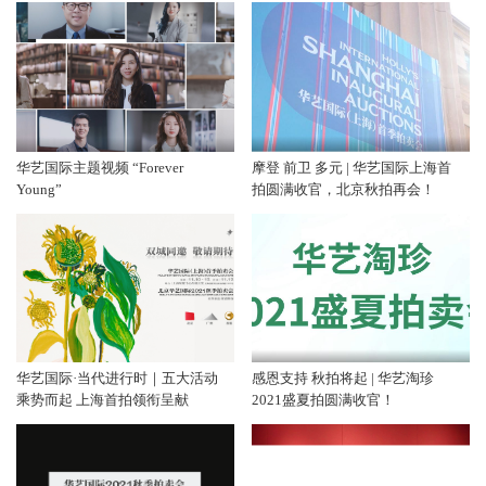
华艺国际主题视频 “Forever
摩登 前卫 多元 | 华艺国际上海首
Young”
拍圆满收官，北京秋拍再会！
华艺国际·当代进行时｜五大活动
感恩支持 秋拍将起 | 华艺淘珍
乘势而起 上海首拍领衔呈献
2021盛夏拍圆满收官！