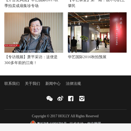
季拍卖成扇集珍专场
肇民
【专访视频】萧平采访：这便是
华艺国际2016秋拍预展
300多年前的江南！
联系我们
关于我们
新闻中心
法律法规
Copyright © 2017 HOLLY All Rights Reserved
粤ICP备11001791号
技术支持：
南方网景