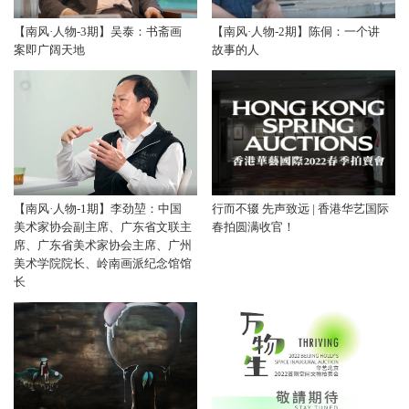
【南风·人物-3期】吴泰：书斋画
【南风·人物-2期】陈侗：一个讲
案即广阔天地
故事的人
【南风·人物-1期】李劲堃：中国
行而不辍 先声致远 | 香港华艺国际
美术家协会副主席、广东省文联主
春拍圆满收官！
席、广东省美术家协会主席、广州
美术学院院长、岭南画派纪念馆馆
长