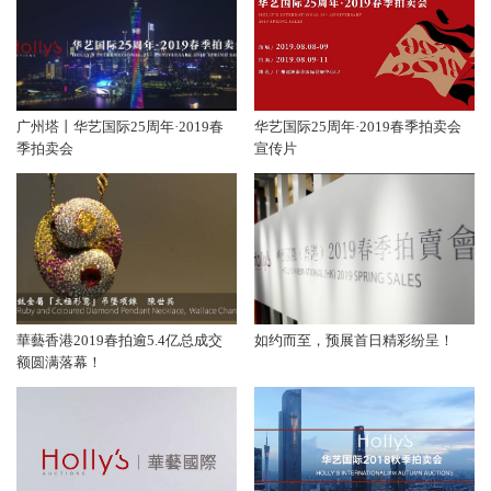
广州塔丨华艺国际25周年·2019春
华艺国际25周年·2019春季拍卖会
季拍卖会
宣传片
華藝香港2019春拍逾5.4亿总成交
如约而至，预展首日精彩纷呈！
额圆满落幕！