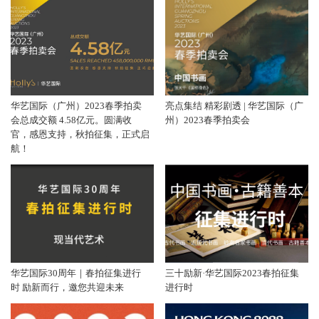
华艺国际（广州）2023春季拍卖
亮点集结 精彩剧透 | 华艺国际（广
会总成交额 4.58亿元。圆满收
州）2023春季拍卖会
官，感恩支持，秋拍征集，正式启
航！
华艺国际30周年｜春拍征集进行
三十励新·华艺国际2023春拍征集
时 励新而行，邀您共迎未来
进行时