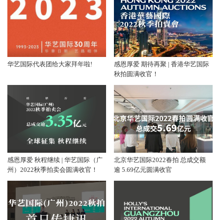
华艺国际代表团给大家拜年啦!
感恩厚爱 期待再聚 | 香港华艺国际
秋拍圆满收官！
感恩厚爱 秋程继续 | 华艺国际（广
北京华艺国际2022春拍 总成交额
州）2022秋季拍卖会圆满收官！
逾 5.69亿元圆满收官