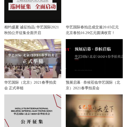
相约盛夏 诚征拍品| 华艺国际2021
华艺国际春拍总成交逾20.65亿元
秋拍公开征集全面开启
北京春拍16.29亿元圆满收官！
华艺国际（北京）2021春季拍卖
预展启幕 · 恭候莅临华艺国际（北
会 正式举槌
京）2021春季拍卖会