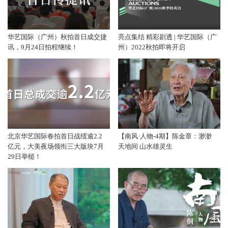
华艺国际（广州）秋拍首日成交捷
亮点集结 精彩剧透 | 华艺国际（广
讯，9月24日拍程继续！
州）2022秋拍即将开启
北京华艺国际春拍首日战绩逾2.2
【南风·人物-4期】陈金章：渺渺
亿元，大美夜场领衔三大版块7月
天地间 山水雄灵生
29日举槌！