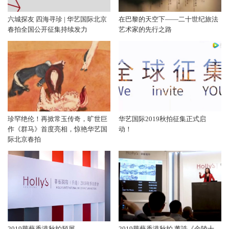
六城探友 四海寻珍 | 华艺国际北京
在巴黎的天空下——二十世纪旅法
春拍全国公开征集持续发力
艺术家的先行之路
珍罕绝伦！再掀常玉传奇，旷世巨
华艺国际2019秋拍征集正式启
作《群马》首度亮相，惊艳华艺国
动！
际北京春拍
2019華藝香港秋拍預展
2019華藝香港秋拍 董誥《金陵十