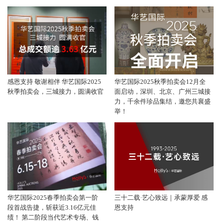
感恩支持 敬谢相伴 华艺国际2025
华艺国际2025秋季拍卖会12月全
秋季拍卖会，三城接力，圆满收官
面启动，深圳、北京、广州三城接
力，千余件珍品集结，邀您共襄盛
举！
华艺国际2025春季拍卖会第一阶
三十二载·艺心致远｜承蒙厚爱 感
段首战告捷，斩获近3.16亿元佳
恩支持
绩！ 第二阶段当代艺术专场、钱