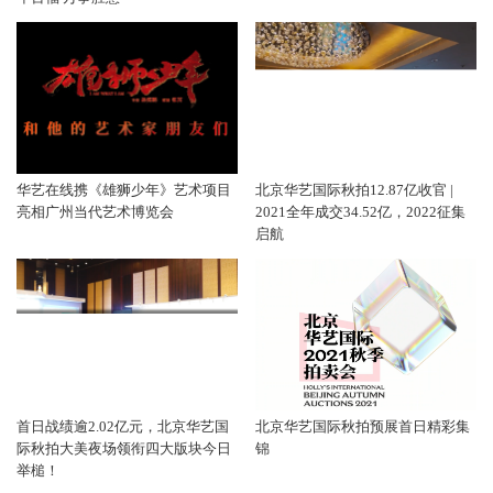
华艺在线携《雄狮少年》艺术项目
北京华艺国际秋拍12.87亿收官 |
亮相广州当代艺术博览会
2021全年成交34.52亿，2022征集
启航
首日战绩逾2.02亿元，北京华艺国
北京华艺国际秋拍预展首日精彩集
际秋拍大美夜场领衔四大版块今日
锦
举槌！