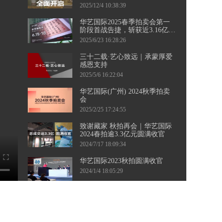
三城接力，千余件珍品集结，
2025/12/4 10:38:39
邀您共襄盛举！
华艺国际2025春季拍卖会第一
阶段首战告捷，斩获近3.16亿元
佳绩！ 第二阶段当代艺术专
2025/6/23 16:28:26
场、钱币专场即将起航，敬请
持续关注。
三十二载·艺心致远｜承蒙厚爱
感恩支持
2025/5/6 16:22:04
华艺国际(广州) 2024秋季拍卖
会
2025/2/25 17:24:55
致谢藏家 秋拍再会｜华艺国际
2024春拍逾3.3亿元圆满收官
2024/7/17 18:09:34
华艺国际2023秋拍圆满收官
2024/1/4 18:05:29
华艺国际（广州）2023秋季拍
卖会向广大藏友发出征集邀
约。四海寻珍，漫漫征途，盼
2023/8/16 16:23:59
与您相聚！