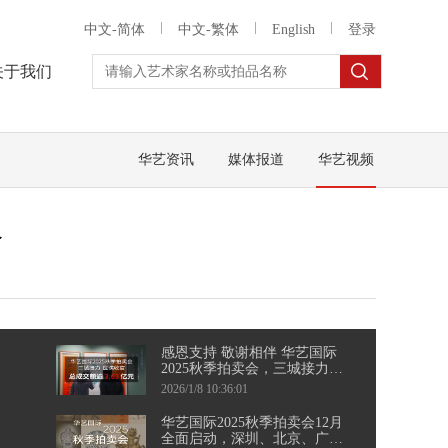
中文-简体
中文-繁体
English
登录
关于我们
华艺资讯
媒体报道
华艺视频
人
感恩支持 敬谢相伴 华艺国际
2025秋季拍卖会，三城接力，
圆满收官
2026/1/8 10:36:01
华艺国际2025秋季拍卖会12月
全面启动，深圳、北京、广州