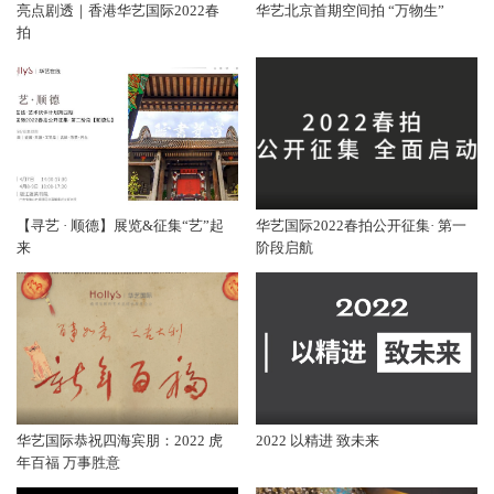
亮点剧透｜香港华艺国际2022春
华艺北京首期空间拍 “万物生”
拍
【寻艺 · 顺德】展览&征集“艺”起
华艺国际2022春拍公开征集· 第一
来
阶段启航
华艺国际恭祝四海宾朋：2022 虎
2022 以精进 致未来
年百福 万事胜意