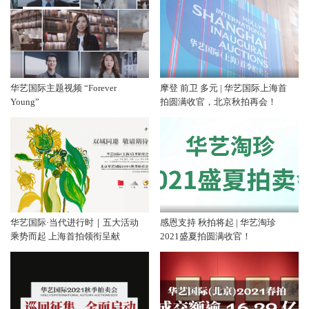
华艺国际主题视频 “Forever
摩登 前卫 多元 | 华艺国际上海首
Young”
拍圆满收官，北京秋拍再会！
华艺国际·当代进行时｜五大活动
感恩支持 秋拍将起 | 华艺淘珍
乘势而起 上海首拍领衔呈献
2021盛夏拍圆满收官！