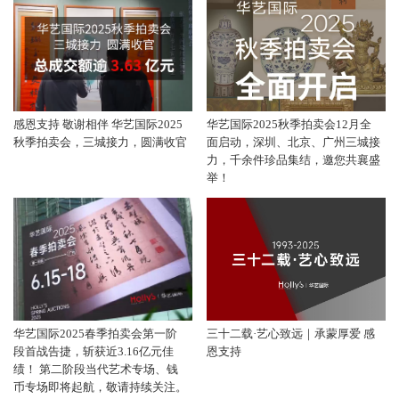
感恩支持 敬谢相伴 华艺国际2025
华艺国际2025秋季拍卖会12月全
秋季拍卖会，三城接力，圆满收官
面启动，深圳、北京、广州三城接
力，千余件珍品集结，邀您共襄盛
举！
华艺国际2025春季拍卖会第一阶
三十二载·艺心致远｜承蒙厚爱 感
段首战告捷，斩获近3.16亿元佳
恩支持
绩！ 第二阶段当代艺术专场、钱
币专场即将起航，敬请持续关注。