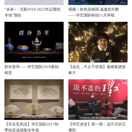
“未来+：沈勤2019-2022作品预拍
视频｜秋色染南国 诚邀您共酌
专场”预告
——华艺国际秋拍11月举槌
群珍荟萃——华艺国际2018春拍
【远见，不止于价值】盈峰集团形
精览
象片
【开合竞风流】华艺国际2017秋
【华艺讲堂】第一期：说不尽的王
季拍卖成扇集珍专场
肇民