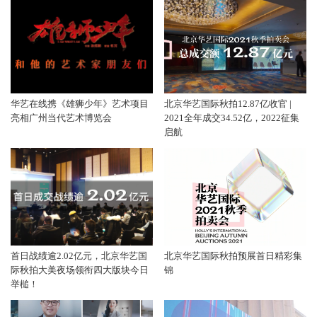
华艺在线携《雄狮少年》艺术项目
北京华艺国际秋拍12.87亿收官 |
亮相广州当代艺术博览会
2021全年成交34.52亿，2022征集
启航
首日战绩逾2.02亿元，北京华艺国
北京华艺国际秋拍预展首日精彩集
际秋拍大美夜场领衔四大版块今日
锦
举槌！