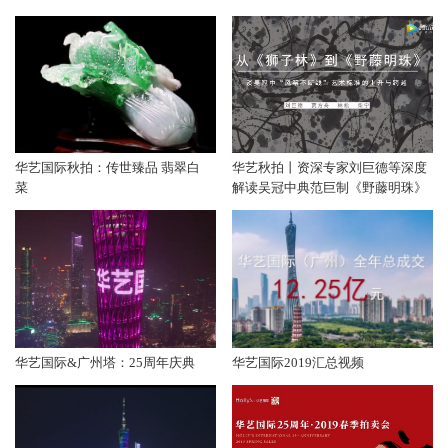
华艺国际秋拍：传世臻品 翡翠白
华艺秋拍丨资深专家刘巨德等深度
菜
解读吴冠中典范巨制《野藤明珠》
华艺国际&广州塔：25周年庆典
华艺国际2019汇总视频