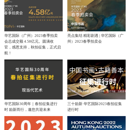
华艺国际（广州）2023春季拍卖
亮点集结 精彩剧透 | 华艺国际（广
会总成交额 4.58亿元。圆满收
州）2023春季拍卖会
官，感恩支持，秋拍征集，正式启
航！
华艺国际30周年｜春拍征集进行
三十励新·华艺国际2023春拍征集
时 励新而行，邀您共迎未来
进行时