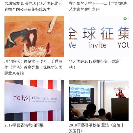
六城探友 四海寻珍 | 华艺国际北京
在巴黎的天空下——二十世纪旅法
春拍全国公开征集持续发力
艺术家的先行之路
珍罕绝伦！再掀常玉传奇，旷世巨
华艺国际2019秋拍征集正式启
作《群马》首度亮相，惊艳华艺国
动！
际北京春拍
2019華藝香港秋拍預展
2019華藝香港秋拍 董誥《金陵十
景圖冊》