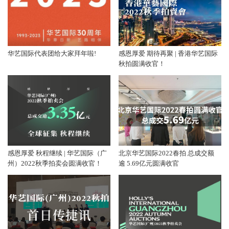
华艺国际代表团给大家拜年啦!
感恩厚爱 期待再聚 | 香港华艺国际
秋拍圆满收官！
感恩厚爱 秋程继续 | 华艺国际（广
北京华艺国际2022春拍 总成交额
州）2022秋季拍卖会圆满收官！
逾 5.69亿元圆满收官