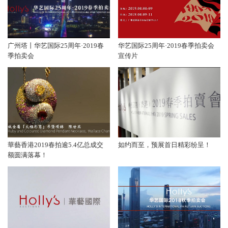
广州塔丨华艺国际25周年·2019春
华艺国际25周年·2019春季拍卖会
季拍卖会
宣传片
華藝香港2019春拍逾5.4亿总成交
如约而至，预展首日精彩纷呈！
额圆满落幕！