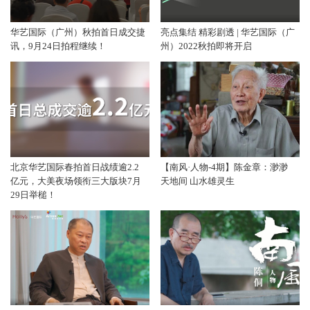
华艺国际（广州）秋拍首日成交捷
亮点集结 精彩剧透 | 华艺国际（广
讯，9月24日拍程继续！
州）2022秋拍即将开启
北京华艺国际春拍首日战绩逾2.2
【南风·人物-4期】陈金章：渺渺
亿元，大美夜场领衔三大版块7月
天地间 山水雄灵生
29日举槌！