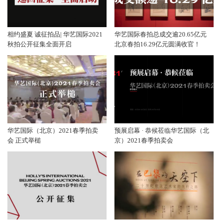
相约盛夏 诚征拍品| 华艺国际2021
华艺国际春拍总成交逾20.65亿元
秋拍公开征集全面开启
北京春拍16.29亿元圆满收官！
华艺国际（北京）2021春季拍卖
预展启幕 · 恭候莅临华艺国际（北
会 正式举槌
京）2021春季拍卖会