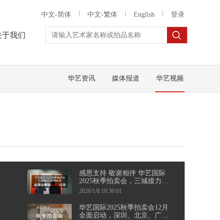
中文-简体
中文-繁体
English
登录
关于我们
华艺资讯
媒体报道
华艺视频
感恩支持 敬谢相伴 华艺国际
2025秋季拍卖会，三城接力，
圆满收官
2026/1/8 10:36:01
华艺国际2025秋季拍卖会12月
全面启动，深圳、北京、广州