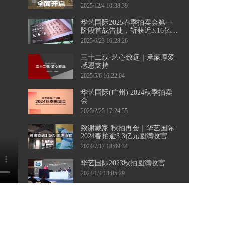
三城接力，千余件珍品集结，
2025/12/4 10:38:39
邀您共襄盛举！
华艺国际2025春季拍卖会第一
阶段首战告捷，斩获近3.16亿元
佳绩！ 第二阶段当代艺术专
2025/6/23 16:28:26
场、钱币专场即将起航，敬请
持续关注。
三十二载·艺心致远｜承蒙厚爱
感恩支持
2025/5/6 16:22:04
华艺国际(广州) 2024秋季拍卖
会
2025/2/25 17:24:55
致谢藏家 秋拍再会｜华艺国际
2024春拍逾3.3亿元圆满收官
2024/7/17 18:09:34
华艺国际2023秋拍圆满收官
2024/1/4 18:05:29
华艺国际（广州）2023秋季拍
卖会向广大藏友发出征集邀
约。四海寻珍，漫漫征途，盼
2023/8/16 16:23:59
与您相聚！