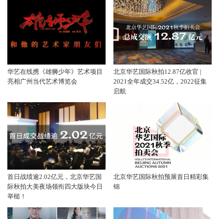
年百福 万事胜意
华艺在线携《雄狮少年》艺术项目
北京华艺国际秋拍12.87亿收官 |
亮相广州当代艺术博览会
2021全年成交34.52亿，2022征集
启航
首日战绩逾2.02亿元，北京华艺国
北京华艺国际秋拍预展首日精彩集
际秋拍大美夜场领衔四大版块今日
锦
举槌！