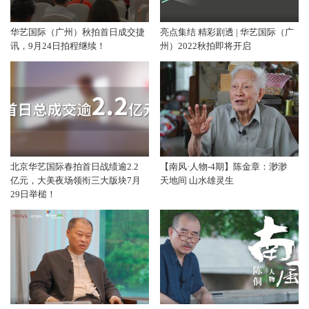
华艺国际（广州）秋拍首日成交捷
亮点集结 精彩剧透 | 华艺国际（广
讯，9月24日拍程继续！
州）2022秋拍即将开启
北京华艺国际春拍首日战绩逾2.2
【南风·人物-4期】陈金章：渺渺
亿元，大美夜场领衔三大版块7月
天地间 山水雄灵生
29日举槌！