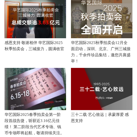
感恩支持 敬谢相伴 华艺国际2025
华艺国际2025秋季拍卖会12月全
秋季拍卖会，三城接力，圆满收官
面启动，深圳、北京、广州三城接
力，千余件珍品集结，邀您共襄盛
举！
华艺国际2025春季拍卖会第一阶
三十二载·艺心致远｜承蒙厚爱 感
段首战告捷，斩获近3.16亿元佳
恩支持
绩！ 第二阶段当代艺术专场、钱