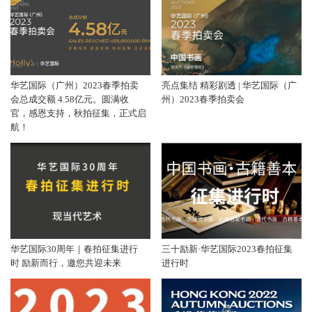
华艺国际（广州）2023春季拍卖
亮点集结 精彩剧透 | 华艺国际（广
会总成交额 4.58亿元。圆满收
州）2023春季拍卖会
官，感恩支持，秋拍征集，正式启
航！
华艺国际30周年｜春拍征集进行
三十励新·华艺国际2023春拍征集
时 励新而行，邀您共迎未来
进行时