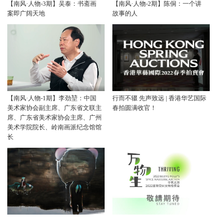
【南风·人物-3期】吴泰：书斋画
【南风·人物-2期】陈侗：一个讲
案即广阔天地
故事的人
【南风·人物-1期】李劲堃：中国
行而不辍 先声致远 | 香港华艺国际
美术家协会副主席、广东省文联主
春拍圆满收官！
席、广东省美术家协会主席、广州
美术学院院长、岭南画派纪念馆馆
长