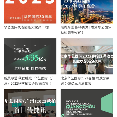
华艺国际代表团给大家拜年啦!
感恩厚爱 期待再聚 | 香港华艺国际
秋拍圆满收官！
感恩厚爱 秋程继续 | 华艺国际（广
北京华艺国际2022春拍 总成交额
州）2022秋季拍卖会圆满收官！
逾 5.69亿元圆满收官