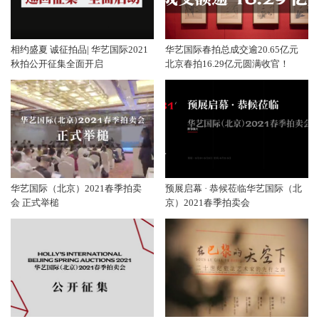
相约盛夏 诚征拍品| 华艺国际2021
华艺国际春拍总成交逾20.65亿元
秋拍公开征集全面开启
北京春拍16.29亿元圆满收官！
华艺国际（北京）2021春季拍卖
预展启幕 · 恭候莅临华艺国际（北
会 正式举槌
京）2021春季拍卖会