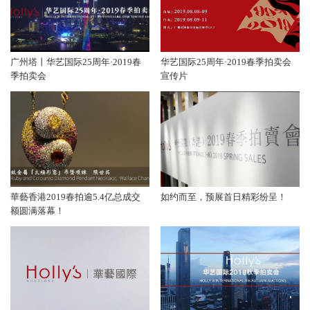
广州塔丨华艺国际25周年·2019春
华艺国际25周年·2019春季拍卖会
季拍卖会
宣传片
華藝香港2019春拍逾5.4亿总成交
如约而至，预展首日精彩纷呈！
额圆满落幕！