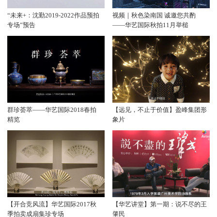
“未来+：沈勤2019-2022作品预拍
视频｜秋色染南国 诚邀您共酌
专场”预告
——华艺国际秋拍11月举槌
群珍荟萃——华艺国际2018春拍
【远见，不止于价值】盈峰集团形
精览
象片