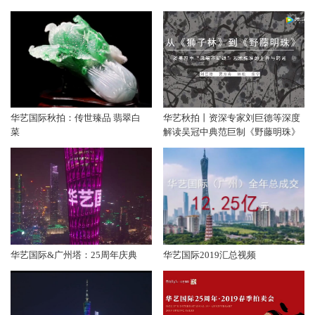
2019華藝香港秋拍預展
2019華藝香港秋拍 董誥《金陵十
景圖冊》
华艺国际秋拍：传世臻品 翡翠白
华艺秋拍丨资深专家刘巨德等深度
菜
解读吴冠中典范巨制《野藤明珠》
华艺国际&广州塔：25周年庆典
华艺国际2019汇总视频