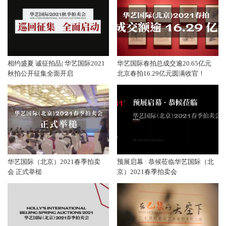
相约盛夏 诚征拍品| 华艺国际2021
华艺国际春拍总成交逾20.65亿元
秋拍公开征集全面开启
北京春拍16.29亿元圆满收官！
华艺国际（北京）2021春季拍卖
预展启幕 · 恭候莅临华艺国际（北
会 正式举槌
京）2021春季拍卖会