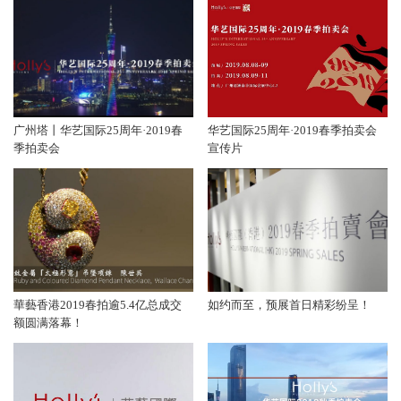
广州塔丨华艺国际25周年·2019春
华艺国际25周年·2019春季拍卖会
季拍卖会
宣传片
華藝香港2019春拍逾5.4亿总成交
如约而至，预展首日精彩纷呈！
额圆满落幕！