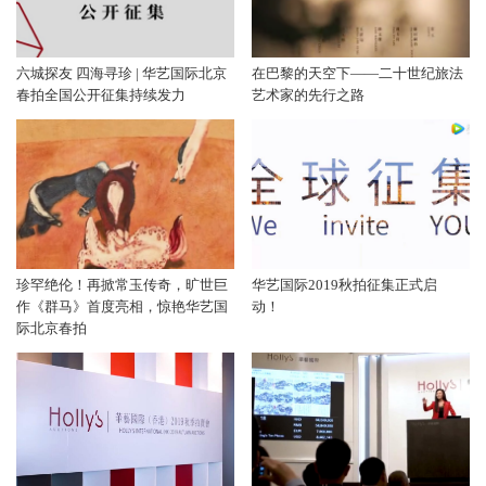
六城探友 四海寻珍 | 华艺国际北京
在巴黎的天空下——二十世纪旅法
春拍全国公开征集持续发力
艺术家的先行之路
珍罕绝伦！再掀常玉传奇，旷世巨
华艺国际2019秋拍征集正式启
作《群马》首度亮相，惊艳华艺国
动！
际北京春拍