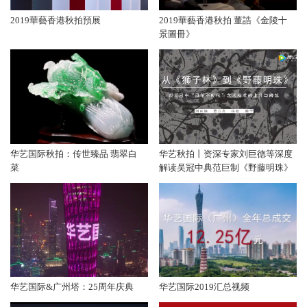
2019華藝香港秋拍預展
2019華藝香港秋拍 董誥《金陵十
景圖冊》
华艺国际秋拍：传世臻品 翡翠白
华艺秋拍丨资深专家刘巨德等深度
菜
解读吴冠中典范巨制《野藤明珠》
华艺国际&广州塔：25周年庆典
华艺国际2019汇总视频