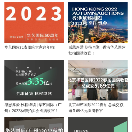
华艺国际代表团给大家拜年啦!
感恩厚爱 期待再聚 | 香港华艺国际
秋拍圆满收官！
感恩厚爱 秋程继续 | 华艺国际（广
北京华艺国际2022春拍 总成交额
州）2022秋季拍卖会圆满收官！
逾 5.69亿元圆满收官