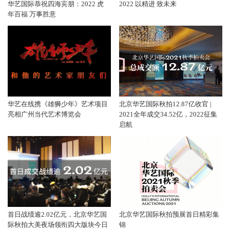
华艺国际恭祝四海宾朋：2022 虎
2022 以精进 致未来
年百福 万事胜意
华艺在线携《雄狮少年》艺术项目
北京华艺国际秋拍12.87亿收官 |
亮相广州当代艺术博览会
2021全年成交34.52亿，2022征集
启航
首日战绩逾2.02亿元，北京华艺国
北京华艺国际秋拍预展首日精彩集
际秋拍大美夜场领衔四大版块今日
锦