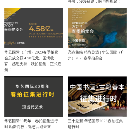
寻珍，漫漫征途，盼与您相聚！
华艺国际（广州）2023春季拍卖
亮点集结 精彩剧透 | 华艺国际（广
会总成交额 4.58亿元。圆满收
州）2023春季拍卖会
官，感恩支持，秋拍征集，正式启
航！
华艺国际30周年｜春拍征集进行
三十励新·华艺国际2023春拍征集
时 励新而行，邀您共迎未来
进行时