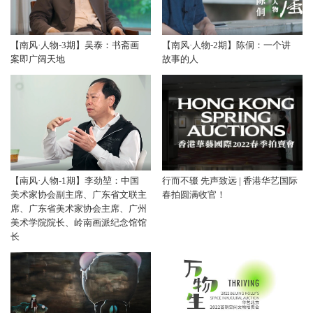
【南风·人物-3期】吴泰：书斋画
【南风·人物-2期】陈侗：一个讲
案即广阔天地
故事的人
【南风·人物-1期】李劲堃：中国
行而不辍 先声致远 | 香港华艺国际
美术家协会副主席、广东省文联主
春拍圆满收官！
席、广东省美术家协会主席、广州
美术学院院长、岭南画派纪念馆馆
长