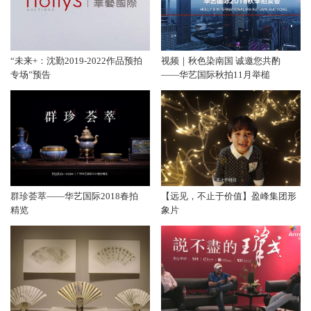
“未来+：沈勤2019-2022作品预拍
视频｜秋色染南国 诚邀您共酌
专场”预告
——华艺国际秋拍11月举槌
群珍荟萃——华艺国际2018春拍
【远见，不止于价值】盈峰集团形
精览
象片