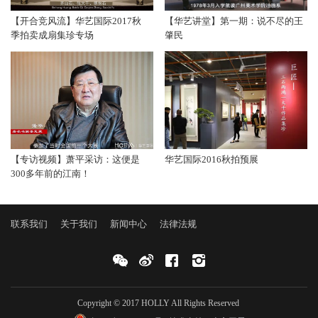
【开合竞风流】华艺国际2017秋
【华艺讲堂】第一期：说不尽的王
季拍卖成扇集珍专场
肇民
【专访视频】萧平采访：这便是
华艺国际2016秋拍预展
300多年前的江南！
联系我们
关于我们
新闻中心
法律法规
Copyright © 2017 HOLLY All Rights Reserved