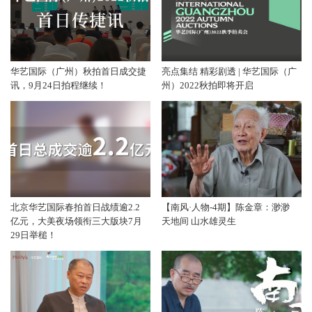
华艺国际（广州）秋拍首日成交捷
亮点集结 精彩剧透 | 华艺国际（广
讯，9月24日拍程继续！
州）2022秋拍即将开启
北京华艺国际春拍首日战绩逾2.2
【南风·人物-4期】陈金章：渺渺
亿元，大美夜场领衔三大版块7月
天地间 山水雄灵生
29日举槌！