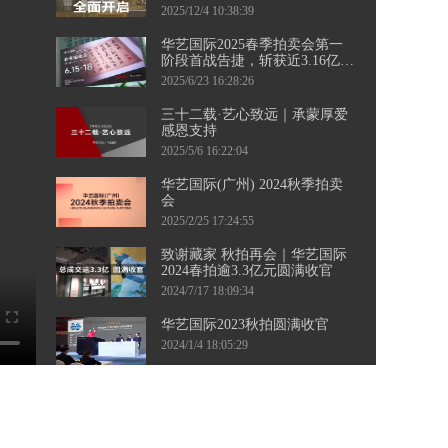
三城接力，千余件珍品集结，
2025/12/4 10:38:39
邀您共襄盛举！
华艺国际2025春季拍卖会第一
阶段首战告捷，斩获近3.16亿元
佳绩！ 第二阶段当代艺术专
2025/6/23 16:28:26
场、钱币专场即将起航，敬请
持续关注。
三十二载·艺心致远｜承蒙厚爱
感恩支持
2025/5/6 16:22:04
华艺国际(广州) 2024秋季拍卖
会
2025/2/25 17:24:55
致谢藏家 秋拍再会｜华艺国际
2024春拍逾3.3亿元圆满收官
2024/7/17 18:09:34
华艺国际2023秋拍圆满收官
2024/1/4 18:05:29
华艺国际（广州）2023秋季拍
卖会向广大藏友发出征集邀
约。四海寻珍，漫漫征途，盼
2023/8/16 16:23:59
与您相聚！