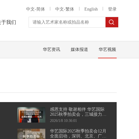
中文-简体
中文-繁体
English
登录
关于我们
华艺资讯
媒体报道
华艺视频
感恩支持 敬谢相伴 华艺国际
2025秋季拍卖会，三城接力，
圆满收官
2026/1/8 10:36:01
华艺国际2025秋季拍卖会12月
全面启动，深圳、北京、广州