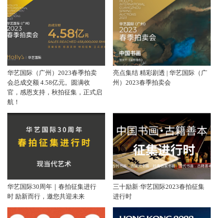
华艺国际（广州）2023春季拍卖
亮点集结 精彩剧透 | 华艺国际（广
会总成交额 4.58亿元。圆满收
州）2023春季拍卖会
官，感恩支持，秋拍征集，正式启
航！
华艺国际30周年｜春拍征集进行
三十励新·华艺国际2023春拍征集
时 励新而行，邀您共迎未来
进行时