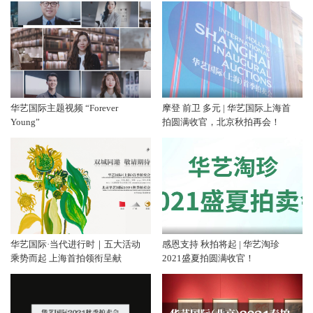
华艺国际主题视频 “Forever
摩登 前卫 多元 | 华艺国际上海首
Young”
拍圆满收官，北京秋拍再会！
华艺国际·当代进行时｜五大活动
感恩支持 秋拍将起 | 华艺淘珍
乘势而起 上海首拍领衔呈献
2021盛夏拍圆满收官！