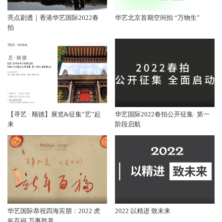
亮点剧透｜香港华艺国际2022春
华艺北京首期空间拍 “万物生”
拍
【寻艺 · 顺德】展览&征集“艺”起
华艺国际2022春拍公开征集· 第一
来
阶段启航
华艺国际恭祝四海宾朋：2022 虎
2022 以精进 致未来
年百福 万事胜意