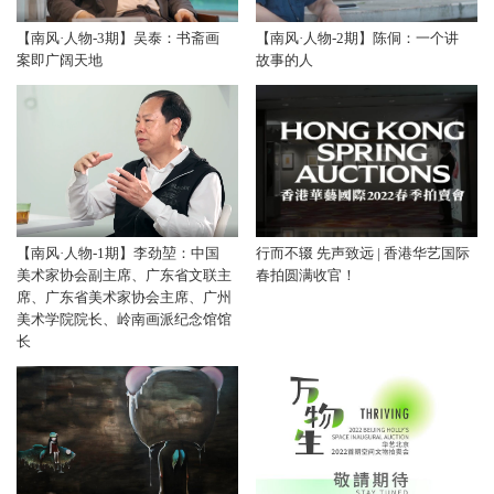
【南风·人物-3期】吴泰：书斋画
【南风·人物-2期】陈侗：一个讲
案即广阔天地
故事的人
【南风·人物-1期】李劲堃：中国
行而不辍 先声致远 | 香港华艺国际
美术家协会副主席、广东省文联主
春拍圆满收官！
席、广东省美术家协会主席、广州
美术学院院长、岭南画派纪念馆馆
长