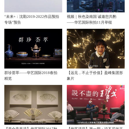
“未来+：沈勤2019-2022作品预拍
视频｜秋色染南国 诚邀您共酌
专场”预告
——华艺国际秋拍11月举槌
群珍荟萃——华艺国际2018春拍
【远见，不止于价值】盈峰集团形
精览
象片
【开合竞风流】华艺国际2017秋
【华艺讲堂】第一期：说不尽的王