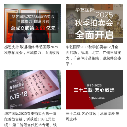
感恩支持 敬谢相伴 华艺国际2025
华艺国际2025秋季拍卖会12月全
秋季拍卖会，三城接力，圆满收官
面启动，深圳、北京、广州三城接
力，千余件珍品集结，邀您共襄盛
举！
华艺国际2025春季拍卖会第一阶
三十二载·艺心致远｜承蒙厚爱 感
段首战告捷，斩获近3.16亿元佳
恩支持
绩！ 第二阶段当代艺术专场、钱