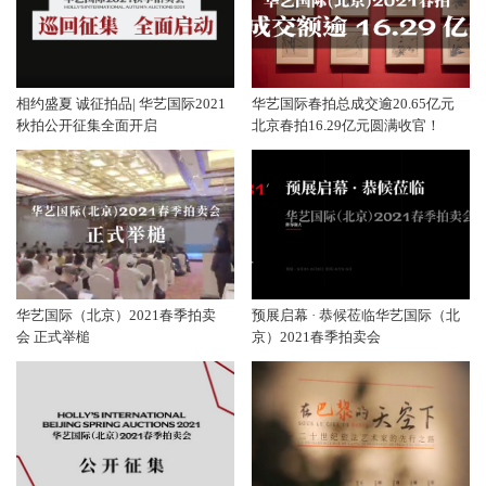
相约盛夏 诚征拍品| 华艺国际2021
华艺国际春拍总成交逾20.65亿元
秋拍公开征集全面开启
北京春拍16.29亿元圆满收官！
华艺国际（北京）2021春季拍卖
预展启幕 · 恭候莅临华艺国际（北
会 正式举槌
京）2021春季拍卖会