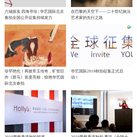
六城探友 四海寻珍 | 华艺国际北京
在巴黎的天空下——二十世纪旅法
春拍全国公开征集持续发力
艺术家的先行之路
珍罕绝伦！再掀常玉传奇，旷世巨
华艺国际2019秋拍征集正式启
作《群马》首度亮相，惊艳华艺国
动！
际北京春拍
2019華藝香港秋拍預展
2019華藝香港秋拍 董誥《金陵十