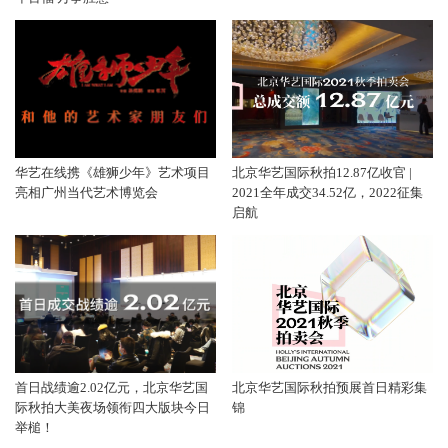
华艺在线携《雄狮少年》艺术项目
北京华艺国际秋拍12.87亿收官 |
亮相广州当代艺术博览会
2021全年成交34.52亿，2022征集
启航
首日战绩逾2.02亿元，北京华艺国
北京华艺国际秋拍预展首日精彩集
际秋拍大美夜场领衔四大版块今日
锦
举槌！