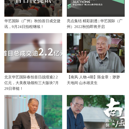
华艺国际（广州）秋拍首日成交捷
亮点集结 精彩剧透 | 华艺国际（广
讯，9月24日拍程继续！
州）2022秋拍即将开启
北京华艺国际春拍首日战绩逾2.2
【南风·人物-4期】陈金章：渺渺
亿元，大美夜场领衔三大版块7月
天地间 山水雄灵生
29日举槌！