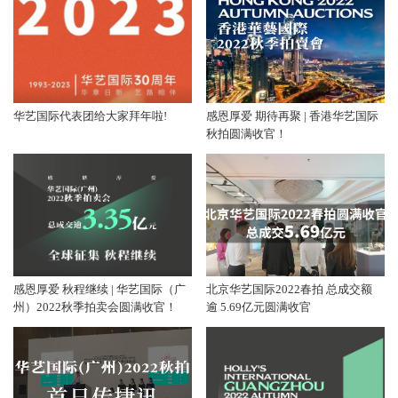
华艺国际代表团给大家拜年啦!
感恩厚爱 期待再聚 | 香港华艺国际
秋拍圆满收官！
感恩厚爱 秋程继续 | 华艺国际（广
北京华艺国际2022春拍 总成交额
州）2022秋季拍卖会圆满收官！
逾 5.69亿元圆满收官