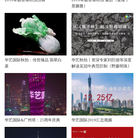
景圖冊》
华艺国际秋拍：传世臻品 翡翠白
华艺秋拍丨资深专家刘巨德等深度
菜
解读吴冠中典范巨制《野藤明珠》
华艺国际&广州塔：25周年庆典
华艺国际2019汇总视频