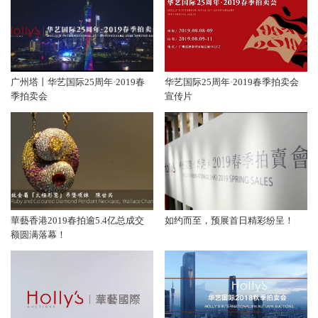
广州塔丨华艺国际25周年·2019春
华艺国际25周年·2019春季拍卖会
季拍卖会
宣传片
華藝香港2019春拍逾5.4亿总成交
如约而至，预展首日精彩纷呈！
额圆满落幕！