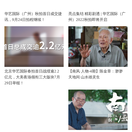
华艺国际（广州）秋拍首日成交捷
亮点集结 精彩剧透 | 华艺国际（广
讯，9月24日拍程继续！
州）2022秋拍即将开启
北京华艺国际春拍首日战绩逾2.2
【南风·人物-4期】陈金章：渺渺
亿元，大美夜场领衔三大版块7月
天地间 山水雄灵生
29日举槌！