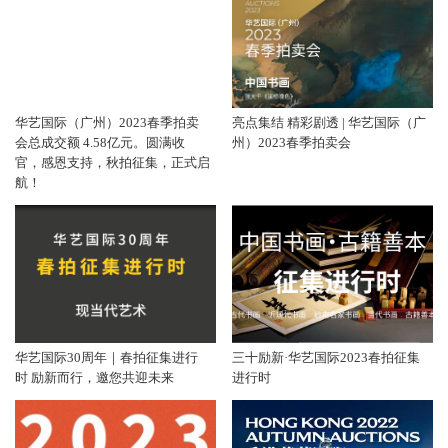
华艺国际（广州）2023春季拍卖
亮点集结 精彩剧透 | 华艺国际（广
会总成交额 4.58亿元。圆满收
州）2023春季拍卖会
官，感恩支持，秋拍征集，正式启
航！
华艺国际30周年｜春拍征集进行
三十励新·华艺国际2023春拍征集
时 励新而行，邀您共迎未来
进行时