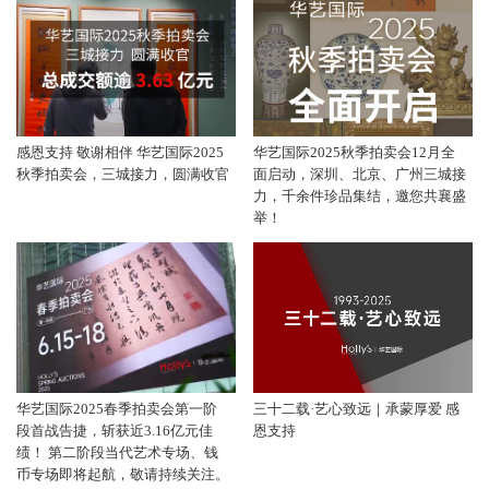
感恩支持 敬谢相伴 华艺国际2025
华艺国际2025秋季拍卖会12月全
秋季拍卖会，三城接力，圆满收官
面启动，深圳、北京、广州三城接
力，千余件珍品集结，邀您共襄盛
举！
华艺国际2025春季拍卖会第一阶
三十二载·艺心致远｜承蒙厚爱 感
段首战告捷，斩获近3.16亿元佳
恩支持
绩！ 第二阶段当代艺术专场、钱
币专场即将起航，敬请持续关注。