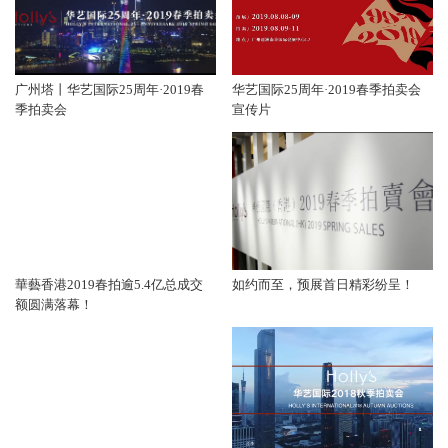
广州塔丨华艺国际25周年·2019春
华艺国际25周年·2019春季拍卖会
季拍卖会
宣传片
華藝香港2019春拍逾5.4亿总成交
如约而至，预展首日精彩纷呈！
额圆满落幕！