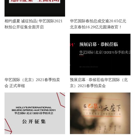
相约盛夏 诚征拍品| 华艺国际2021
华艺国际春拍总成交逾20.65亿元
秋拍公开征集全面开启
北京春拍16.29亿元圆满收官！
华艺国际（北京）2021春季拍卖
预展启幕 · 恭候莅临华艺国际（北
会 正式举槌
京）2021春季拍卖会