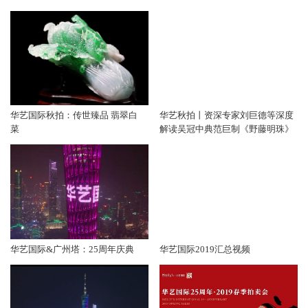
华艺国际秋拍：传世臻品 翡翠白
华艺秋拍丨资深专家刘巨德等深度
菜
解读吴冠中典范巨制《野藤明珠》
华艺国际&广州塔：25周年庆典
华艺国际2019汇总视频