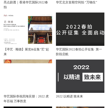
亮点剧透｜香港华艺国际2022春
华艺北京首期空间拍 “万物生”
拍
【寻艺 · 顺德】展览&征集“艺”起
华艺国际2022春拍公开征集· 第一
来
阶段启航
华艺国际恭祝四海宾朋：2022 虎
2022 以精进 致未来
年百福 万事胜意