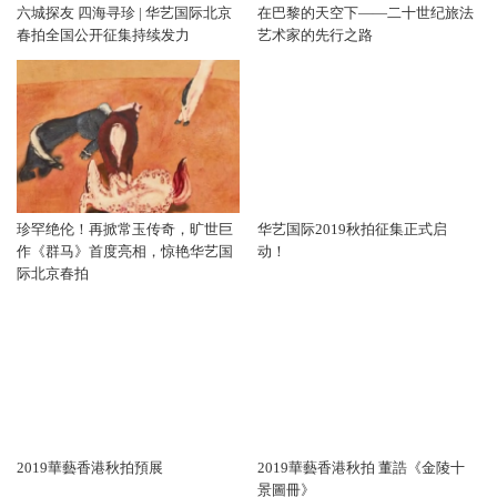
六城探友 四海寻珍 | 华艺国际北京
在巴黎的天空下——二十世纪旅法
春拍全国公开征集持续发力
艺术家的先行之路
珍罕绝伦！再掀常玉传奇，旷世巨
华艺国际2019秋拍征集正式启
作《群马》首度亮相，惊艳华艺国
动！
际北京春拍
2019華藝香港秋拍預展
2019華藝香港秋拍 董誥《金陵十
景圖冊》