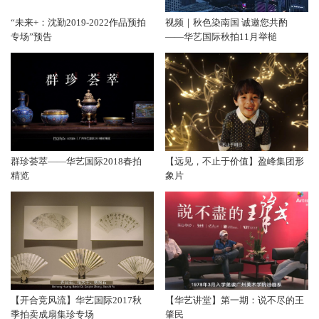
“未来+：沈勤2019-2022作品预拍
视频｜秋色染南国 诚邀您共酌
专场”预告
——华艺国际秋拍11月举槌
群珍荟萃——华艺国际2018春拍
【远见，不止于价值】盈峰集团形
精览
象片
【开合竞风流】华艺国际2017秋
【华艺讲堂】第一期：说不尽的王
季拍卖成扇集珍专场
肇民