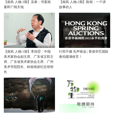
【南风·人物-3期】吴泰：书斋画
【南风·人物-2期】陈侗：一个讲
案即广阔天地
故事的人
【南风·人物-1期】李劲堃：中国
行而不辍 先声致远 | 香港华艺国际
美术家协会副主席、广东省文联主
春拍圆满收官！
席、广东省美术家协会主席、广州
美术学院院长、岭南画派纪念馆馆
长