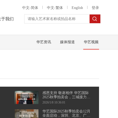
中文-简体
中文-繁体
English
登录
关于我们
华艺资讯
媒体报道
华艺视频
感恩支持 敬谢相伴 华艺国际
2025秋季拍卖会，三城接力，
圆满收官
2026/1/8 10:36:01
华艺国际2025秋季拍卖会12月
全面启动，深圳、北京、广州