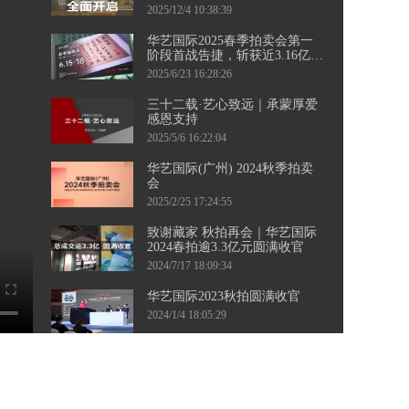
三城接力，千余件珍品集结，
2025/12/4 10:38:39
邀您共襄盛举！
华艺国际2025春季拍卖会第一
阶段首战告捷，斩获近3.16亿元
佳绩！ 第二阶段当代艺术专
2025/6/23 16:28:26
场、钱币专场即将起航，敬请
持续关注。
三十二载·艺心致远｜承蒙厚爱
感恩支持
2025/5/6 16:22:04
华艺国际(广州) 2024秋季拍卖
会
2025/2/25 17:24:55
致谢藏家 秋拍再会｜华艺国际
2024春拍逾3.3亿元圆满收官
2024/7/17 18:09:34
华艺国际2023秋拍圆满收官
2024/1/4 18:05:29
华艺国际（广州）2023秋季拍
卖会向广大藏友发出征集邀
约。四海寻珍，漫漫征途，盼
2023/8/16 16:23:59
与您相聚！